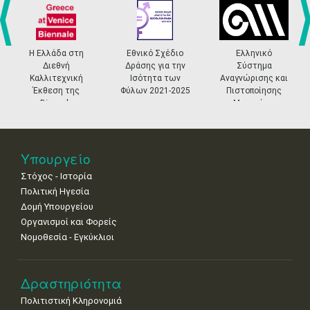
•
•
•
•
•
•
•
4
5
6
7
8
9
10
•
•
•
•
•
•
•
prev
ne
Η Ελλάδα στη
Εθνικό Σχέδιο
Ελληνικό
Διεθνή
Δράσης για την
Σύστημα
11
12
13
14
15
16
17
Καλλιτεχνική
Ισότητα των
Αναγνώρισης και
•
•
•
•
•
•
•
Έκθεση της
Φύλων 2021-2025
Πιστοποίησης
Biennale
Μουσείων
18
19
20
21
22
23
24
Βενετίας
•
•
•
•
•
•
•
25
26
27
28
29
30
31
Υπουργείο
•
•
•
•
•
•
•
Στόχος - Ιστορία
Πολιτική Ηγεσία
Δομή Υπουργείου
Οργανισμοί και Φορείς
Νομοθεσία - Εγκύκλιοι
Δραστηριότητα
Πολιτιστική Κληρονομιά