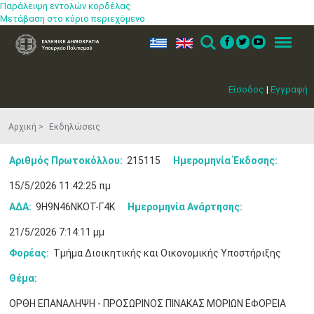
Παράλειψη εντολών κορδέλας
Μετάβαση στο κύριο περιεχόμενο
ελ
en
Search
Menu
Είσοδος
|
Εγγραφή
Αρχική
Εκδηλώσεις
Αριθμός Πρωτοκόλλου:
215115
Ημερομηνία Έκδοσης:
15/5/2026 11:42:25 πμ
ΑΔΑ:
9Η9Ν46ΝΚΟΤ-Γ4Κ
Ημερομηνία Ανάρτησης:
21/5/2026 7:14:11 μμ
Φορέας:
Τμήμα Διοικητικής και Οικονομικής Υποστήριξης
Θέμα:
ΟΡΘΗ ΕΠΑΝΑΛΗΨΗ - ΠΡΟΣΩΡΙΝΟΣ ΠΙΝΑΚΑΣ ΜΟΡΙΩΝ ΕΦΟΡΕΙΑ