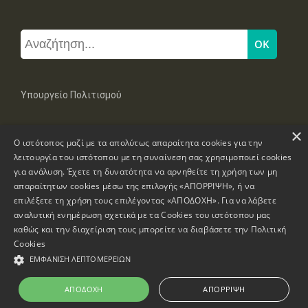
Υπουργείο Πολιτισμού
×
Μπουμπουλίνας 20-22, 106 82 Αθήνα
Ο ιστότοπος μαζί με τα απολύτως απαραίτητα cookies για την
Τηλ: +30 2131322100, 2131322421
mail: grplk@culture.gr
λειτουργία του ιστότοπου με τη συναίνεση σας χρησιμοποιεί cookies
για ανάλυση. Έχετε τη δυνατότητα να αρνηθείτε τη χρήση των μη
απαραίτητων cookies μέσω της επιλογής «ΑΠΟΡΡΙΨΗ», ή να
επιλέξετε τη χρήση τους επιλέγοντας «ΑΠΟΔΟΧΗ». Για να λάβετε
αναλυτική ενημέρωση σχετικά με τα Cookies του ιστότοπου μας
καθώς και την διαχείριση τους μπορείτε να διαβάσετε την
Πολιτική
Πνευματικά Δικαιώματα © 1995-2026 Υπουργείο Πολιτισμού
Cookies
ΕΜΦΆΝΙΣΗ ΛΕΠΤΟΜΕΡΕΙΏΝ
Πληροφορίες Ιστοσελίδας
Δήλωση Προσβασιμότητας
ΑΠΟΔΟΧΉ
ΑΠΌΡΡΙΨΗ