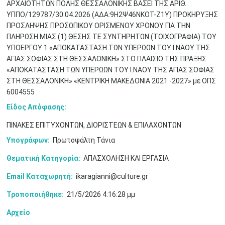
ΑΡΧΑΙΟΤΗΤΩΝ ΠΟΛΗΣ ΘΕΣΣΑΛΟΝΙΚΗΣ ΒΑΣΕΙ ΤΗΣ ΑΡΙΘ.
ΥΠΠΟ/129787/30.04.2026 (ΑΔΑ:9Η2Ψ46ΝΚΟΤ-Ζ1Υ) ΠΡΟΚΗΡΥΞΗΣ
ΠΡΟΣΛΗΨΗΣ ΠΡΟΣΩΠΙΚΟΥ ΟΡΙΣΜΕΝΟΥ ΧΡΟΝΟΥ ΓΙΑ ΤΗΝ
ΠΛΗΡΩΣΗ ΜΙΑΣ (1) ΘΕΣΗΣ ΤΕ ΣΥΝΤΗΡΗΤΩΝ (ΤΟΙΧΟΓΡΑΦΙΑ) ΤΟΥ
ΥΠΟΕΡΓΟΥ 1 «ΑΠΟΚΑΤΑΣΤΑΣΗ ΤΩΝ ΥΠΕΡΩΩΝ ΤΟΥ Ι.ΝΑΟΥ ΤΗΣ
Μαϊ
1
2
ΑΓΙΑΣ ΣΟΦΙΑΣ ΣΤΗ ΘΕΣΣΑΛΟΝΙΚΗ» ΣΤΟ ΠΛΑΙΣΙΟ ΤΗΣ ΠΡΑΞΗΣ
•
•
«ΑΠΟΚΑΤΑΣΤΑΣΗ ΤΩΝ ΥΠΕΡΩΩΝ ΤΟΥ Ι.ΝΑΟΥ ΤΗΣ ΑΓΙΑΣ ΣΟΦΙΑΣ
ΣΤΗ ΘΕΣΣΑΛΟΝΙΚΗ» «ΚΕΝΤΡΙΚΗ ΜΑΚΕΔΟΝΙΑ 2021 -2027» με ΟΠΣ
3
4
5
6
7
8
9
•
•
•
•
•
•
•
6004555
Είδος Απόφασης:
10
11
12
13
14
15
16
•
•
•
•
•
•
•
ΠΙΝΑΚΕΣ ΕΠΙΤΥΧΟΝΤΩΝ, ΔΙΟΡΙΣΤΕΩΝ & ΕΠΙΛΑΧΟΝΤΩΝ
17
18
19
20
21
22
23
Υπογράφων:
Πρωτοψάλτη Τάνια
•
•
•
•
•
•
•
•
•
•
•
•
•
Θεματική Κατηγορία:
ΑΠΑΣΧΟΛΗΣΗ ΚΑΙ ΕΡΓΑΣΙΑ
24
25
26
27
28
29
30
•
•
•
•
•
•
•
Email Καταχωρητή:
ikaragianni@culture.gr
Τροποποιήθηκε:
21/5/2026 4:16:28 μμ
31
Ιουν
1
2
3
4
5
6
•
•
•
•
•
•
•
Αρχείο
7
8
9
10
11
12
13