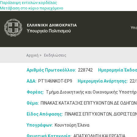
Παράλειψη εντολών κορδέλας
Μετάβαση στο κύριο περιεχόμενο
Υπ
Αρχική
Εκδηλώσεις
Αριθμός Πρωτοκόλλου:
228742
Ημερομηνία Έκδοσ
ΑΔΑ:
ΡΤ1Ι46ΝΚΟΤ-ΕΡ9
Ημερομηνία Ανάρτησης:
22/
Φορέας:
Τμήμα Διοικητικής και Οικονομικής Υποστήρ
Θέμα:
ΠΙΝΑΚΑΣ ΚΑΤΑΤΑΞΗΣ ΕΠΙΤΥΧΟΝΤΩΝ ΔΕ ΟΔΗΓΩΝ
Είδος Απόφασης:
ΠΙΝΑΚΕΣ ΕΠΙΤΥΧΟΝΤΩΝ, ΔΙΟΡΙΣΤΕΩ
Υπογράφων:
Κουντούρη Έλενα
Θεματική Κατηγορία:
ΑΠΑΣΧΟΛΗΣΗ ΚΑΙ ΕΡΓΑΣΙΑ