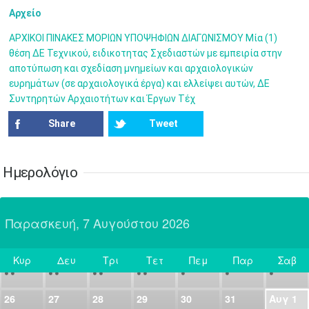
•
•
•
•
•
•
•
Αρχείο
7
8
9
10
11
12
13
•
•
•
•
•
•
•
ΑΡΧΙΚΟΙ ΠΙΝΑΚΕΣ ΜΟΡΙΩΝ ΥΠΟΨΗΦΙΩΝ ΔΙΑΓΩΝΙΣΜΟΥ Μία (1)
θέση ΔΕ Τεχνικού, ειδικοτητας Σχεδιαστών με εμπειρία στην
14
15
16
17
18
19
20
αποτύπωση και σχεδίαση μνημείων και αρχαιολογικών
•
•
•
•
•
•
•
ευρημάτων (σε αρχαιολογικά έργα) και ελλείψει αυτών, ΔΕ
Συντηρητών Αρχαιοτήτων και Έργων Τέχ
21
22
23
24
25
26
27
•
•
•
•
•
•
•
Share
Tweet
28
29
30
Ιουλ
1
2
3
4
•
•
•
•
•
•
•
•
•
•
Ημερολόγιο
5
6
7
8
9
10
11
•
•
•
•
•
•
•
•
•
•
•
•
•
•
Παρασκευή, 7 Αυγούστου 2026
12
13
14
15
16
17
18
•
•
•
•
•
•
•
•
•
•
•
•
•
•
Κυρ
Δευ
Τρι
Τετ
Πεμ
Παρ
Σαβ
19
20
21
22
23
24
25
Σήμερα
•
•
•
•
•
•
•
•
•
•
•
26
27
28
29
30
31
Αυγ
1