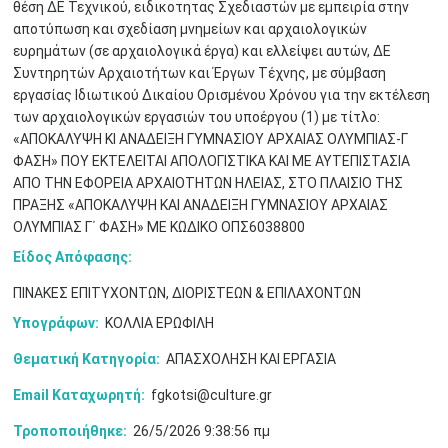
θέση ΔΕ Τεχνικού, ειδικοτητας Σχεδιαστών με εμπειρία στην
αποτύπωση και σχεδίαση μνημείων και αρχαιολογικών
ευρημάτων (σε αρχαιολογικά έργα) και ελλείψει αυτών, ΔΕ
Συντηρητών Αρχαιοτήτων και Έργων Τέχνης, με σύμβαση
εργασίας Ιδιωτικού Δικαίου Ορισμένου Χρόνου για την εκτέλεση
των αρχαιολογικών εργασιών του υποέργου (1) με τίτλο:
«ΑΠΟΚΑΛΥΨΗ ΚΙ ΑΝΑΔΕΙΞΗ ΓΥΜΝΑΣΙΟΥ ΑΡΧΑΙΑΣ ΟΛΥΜΠΙΑΣ-Γ
Μαϊ
1
2
ΦΑΣΗ» ΠΟΥ ΕΚΤΕΛΕΙΤΑΙ ΑΠΟΛΟΓΙΣΤΙΚΑ ΚΑΙ ΜΕ ΑΥΤΕΠΙΣΤΑΣΙΑ
•
•
ΑΠΟ ΤΗΝ ΕΦΟΡΕΙΑ ΑΡΧΑΙΟΤΗΤΩΝ ΗΛΕΙΑΣ, ΣΤΟ ΠΛΑΙΣΙΟ ΤΗΣ
ΠΡΑΞΗΣ «ΑΠΟΚΑΛΥΨΗ ΚΑΙ ΑΝΑΔΕΙΞΗ ΓΥΜΝΑΣΙΟΥ ΑΡΧΑΙΑΣ
3
4
5
6
7
8
9
•
•
•
•
•
•
•
ΟΛΥΜΠΙΑΣ Γ΄ ΦΑΣΗ» ΜΕ ΚΩΔΙΚΟ ΟΠΣ6038800
Είδος Απόφασης:
10
11
12
13
14
15
16
•
•
•
•
•
•
•
ΠΙΝΑΚΕΣ ΕΠΙΤΥΧΟΝΤΩΝ, ΔΙΟΡΙΣΤΕΩΝ & ΕΠΙΛΑΧΟΝΤΩΝ
17
18
19
20
21
22
23
Υπογράφων:
ΚΟΛΛΙΑ ΕΡΩΦΙΛΗ
•
•
•
•
•
•
•
•
•
•
•
•
•
Θεματική Κατηγορία:
ΑΠΑΣΧΟΛΗΣΗ ΚΑΙ ΕΡΓΑΣΙΑ
24
25
26
27
28
29
30
•
•
•
•
•
•
•
Email Καταχωρητή:
fgkotsi@culture.gr
Τροποποιήθηκε:
26/5/2026 9:38:56 πμ
31
Ιουν
1
2
3
4
5
6