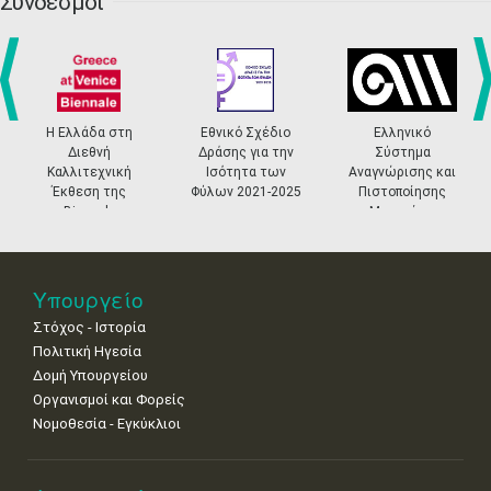
•
•
•
•
•
•
•
Σύνδεσμοι
27
28
29
30
Οκτ
1
2
3
•
•
•
•
•
•
•
4
5
6
7
8
9
10
•
•
•
•
•
•
•
prev
ne
Η Ελλάδα στη
Εθνικό Σχέδιο
Ελληνικό
Διεθνή
Δράσης για την
Σύστημα
11
12
13
14
15
16
17
Καλλιτεχνική
Ισότητα των
Αναγνώρισης και
•
•
•
•
•
•
•
Έκθεση της
Φύλων 2021-2025
Πιστοποίησης
Biennale
Μουσείων
18
19
20
21
22
23
24
Βενετίας
•
•
•
•
•
•
•
25
26
27
28
29
30
31
Υπουργείο
•
•
•
•
•
•
•
Στόχος - Ιστορία
Πολιτική Ηγεσία
Δομή Υπουργείου
Οργανισμοί και Φορείς
Νομοθεσία - Εγκύκλιοι