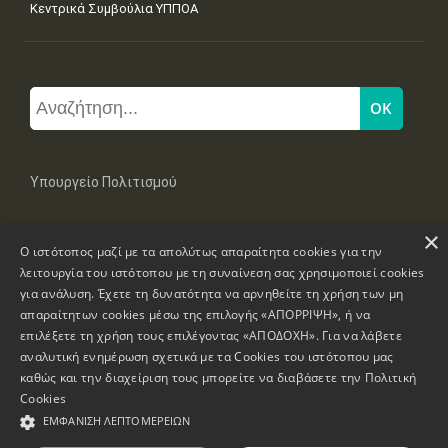
Κεντρικά Συμβούλια ΥΠΠΟΑ
Υπουργείο Πολιτισμού
×
Μπουμπουλίνας 20-22, 106 82 Αθήνα
Ο ιστότοπος μαζί με τα απολύτως απαραίτητα cookies για την
Τηλ: +30 2131322100, 2131322421
mail: grplk@culture.gr
λειτουργία του ιστότοπου με τη συναίνεση σας χρησιμοποιεί cookies
για ανάλυση. Έχετε τη δυνατότητα να αρνηθείτε τη χρήση των μη
απαραίτητων cookies μέσω της επιλογής «ΑΠΟΡΡΙΨΗ», ή να
επιλέξετε τη χρήση τους επιλέγοντας «ΑΠΟΔΟΧΗ». Για να λάβετε
αναλυτική ενημέρωση σχετικά με τα Cookies του ιστότοπου μας
καθώς και την διαχείριση τους μπορείτε να διαβάσετε την
Πολιτική
Πνευματικά Δικαιώματα © 1995-2026 Υπουργείο Πολιτισμού
Cookies
ΕΜΦΆΝΙΣΗ ΛΕΠΤΟΜΕΡΕΙΏΝ
Πληροφορίες Ιστοσελίδας
Δήλωση Προσβασιμότητας