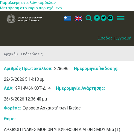
Παράλειψη εντολών κορδέλας
Μετάβαση στο κύριο περιεχόμενο
ελ
en
Search
Menu
Είσοδος
|
Εγγραφή
Αρχική
Εκδηλώσεις
Αριθμός Πρωτοκόλλου:
228696
Ημερομηνία Έκδοσης:
22/5/2026 5:14:13 μμ
ΑΔΑ:
9Ρ1Ψ46ΝΚΟΤ-Δ14
Ημερομηνία Ανάρτησης:
26/5/2026 12:36:40 μμ
Φορέας:
Εφορεία Αρχαιοτήτων Ηλείας
Θέμα:
ΑΡΧΙΚΟΙ ΠΙΝΑΚΕΣ ΜΟΡΙΩΝ ΥΠΟΨΗΦΙΩΝ ΔΙΑΓΩΝΙΣΜΟΥ Μία (1)