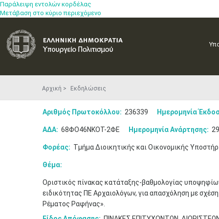
Παράλειψη εντολών κορδέλας
Μετάβαση στο κύριο περιεχόμενο
Υπ
Αρχική
Εκδηλώσεις
Αριθμός Πρωτοκόλλου:
236339
Ημερομηνία Έκδοσ
ΑΔΑ:
68ΦΟ46ΝΚΟΤ-2ΦΕ
Ημερομηνία Ανάρτησης:
29
Φορέας:
Τμήμα Διοικητικής και Οικονομικής Υποστήρ
Θέμα:
Οριστικός πίνακας κατάταξης-βαθμολογίας υποψηφίων
ειδικότητας ΠΕ Αρχαιολόγων, για απασχόληση με σχέση
Ρέματος Ραφήνας».
Είδος Απόφασης:
ΠΙΝΑΚΕΣ ΕΠΙΤΥΧΟΝΤΩΝ, ΔΙΟΡΙΣΤΕΩ