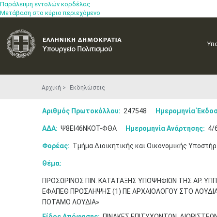
Παράλειψη εντολών κορδέλας
Μετάβαση στο κύριο περιεχόμενο
Υπ
Αρχική
Εκδηλώσεις
Αριθμός Πρωτοκόλλου:
247548
Ημερομηνία Έκδοσ
ΑΔΑ:
Ψ8ΕΙ46ΝΚΟΤ-ΦΘΑ
Ημερομηνία Ανάρτησης:
4/
Φορέας:
Τμήμα Διοικητικής και Οικονομικής Υποστήρ
Θέμα:
ΠΡΟΣΩΡΙΝΟΣ ΠΙΝ. ΚΑΤΑΤΑΞΗΣ ΥΠΟΨΗΦΙΩΝ ΤΗΣ ΑΡ. ΥΠΠ
ΕΦΑΠΕΘ ΠΡΟΣΛΗΨΗΣ (1) ΠΕ ΑΡΧΑΙΟΛΟΓΟΥ ΣΤΟ ΛΟΥΔΙΑ 
ΠΟΤΑΜΟ ΛΟΥΔΙΑ»
Είδος Απόφασης:
ΠΙΝΑΚΕΣ ΕΠΙΤΥΧΟΝΤΩΝ, ΔΙΟΡΙΣΤΕΩ