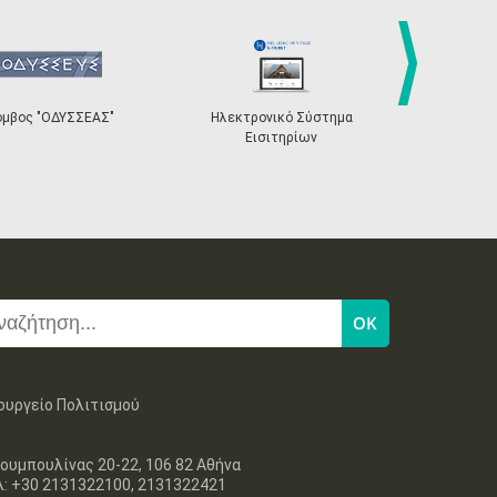
4
5
6
7
8
9
10
•
•
•
•
•
•
•
11
12
13
14
15
16
17
•
•
•
•
•
•
•
next
όμβος "ΟΔΥΣΣΕΑΣ"
Ηλεκτρονικό Σύστημα
«Η Ευρώπη σ
Εισιτηρίων
18
19
20
21
22
23
24
•
•
•
•
•
•
•
25
26
27
28
29
30
31
•
•
•
•
•
•
•
Νοε
1
2
3
4
5
6
7
•
•
•
•
•
•
•
8
9
10
11
12
13
14
•
•
•
•
•
•
•
15
16
17
18
19
20
21
ουργείο Πολιτισμού
•
•
•
•
•
•
•
22
23
24
25
26
27
28
ουμπουλίνας 20-22, 106 82 Αθήνα
•
•
•
•
•
•
•
λ: +30 2131322100, 2131322421