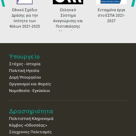
4
5
6
7
8
9
10
•
•
•
•
•
•
•
prev
ne
Εθνικό Σχέδιο
Ελληνικό
Ενταγμένα έργα
Δράσης για την
Σύστημα
στο ΕΣΠΑ 2021-
11
12
13
14
15
16
17
Ισότητα των
Αναγνώρισης και
2027
•
•
•
•
•
•
•
Φύλων 2021-2025
Πιστοποίησης
Μουσείων
18
19
20
21
22
23
24
•
•
•
•
•
•
•
25
26
27
28
29
30
31
Υπουργείο
•
•
•
•
•
•
•
Στόχος - Ιστορία
Πολιτική Ηγεσία
Δομή Υπουργείου
Οργανισμοί και Φορείς
Νομοθεσία - Εγκύκλιοι
Δραστηριότητα
Πολιτιστική Κληρονομιά
Κόμβος «Οδυσσέας»
Σύγχρονος Πολιτισμός