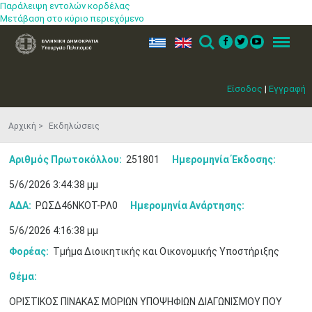
Παράλειψη εντολών κορδέλας
Μετάβαση στο κύριο περιεχόμενο
ελ
en
Search
Menu
Είσοδος
|
Εγγραφή
Αρχική
Εκδηλώσεις
Αριθμός Πρωτοκόλλου:
251801
Ημερομηνία Έκδοσης:
5/6/2026 3:44:38 μμ
ΑΔΑ:
ΡΩΣΔ46ΝΚΟΤ-ΡΛ0
Ημερομηνία Ανάρτησης:
5/6/2026 4:16:38 μμ
Φορέας:
Τμήμα Διοικητικής και Οικονομικής Υποστήριξης
Θέμα:
ΟΡΙΣΤΙΚΟΣ ΠΙΝΑΚΑΣ ΜΟΡΙΩΝ ΥΠΟΨΗΦΙΩΝ ΔΙΑΓΩΝΙΣΜΟΥ ΠΟΥ