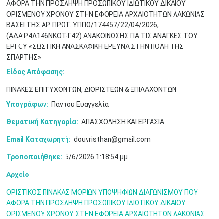
ΑΦΟΡΑ ΤΗΝ ΠΡΟΣΛΗΨΗ ΠΡΟΣΩΠΙΚΟΥ ΙΔΙΩΤΙΚΟΥ ΔΙΚΑΙΟΥ
ΟΡΙΣΜΕΝΟΥ ΧΡΟΝΟΥ ΣΤΗΝ ΕΦΟΡΕΙΑ ΑΡΧΑΙΟΤΗΤΩΝ ΛΑΚΩΝΙΑΣ
ΒΑΣΕΙ ΤΗΣ ΑΡ. ΠΡΩΤ. ΥΠΠΟ/174457/22/04/2026,
Μαϊ
1
2
(ΑΔΑ:Ρ4Λ146ΝΚΟΤ-Γ42) ΑΝΑΚΟΙΝΩΣΗΣ ΓΙΑ ΤΙΣ ΑΝΑΓΚΕΣ ΤΟΥ
•
•
ΕΡΓΟΥ «ΣΩΣΤΙΚΗ ΑΝΑΣΚΑΦΙΚΗ ΕΡΕΥΝΑ ΣΤΗΝ ΠΟΛΗ ΤΗΣ
ΣΠΑΡΤΗΣ»
3
4
5
6
7
8
9
•
•
•
•
•
•
•
Είδος Απόφασης:
10
11
12
13
14
15
16
ΠΙΝΑΚΕΣ ΕΠΙΤΥΧΟΝΤΩΝ, ΔΙΟΡΙΣΤΕΩΝ & ΕΠΙΛΑΧΟΝΤΩΝ
•
•
•
•
•
•
•
Υπογράφων:
Πάντου Ευαγγελία
17
18
19
20
21
22
23
•
•
•
•
•
•
•
•
•
•
•
•
•
Θεματική Κατηγορία:
ΑΠΑΣΧΟΛΗΣΗ ΚΑΙ ΕΡΓΑΣΙΑ
Email Καταχωρητή:
douvristhan@gmail.com
24
25
26
27
28
29
30
•
•
•
•
•
•
•
Τροποποιήθηκε:
5/6/2026 1:18:54 μμ
31
Ιουν
1
2
3
4
5
6
Αρχείο
•
•
•
•
•
•
•
ΟΡΙΣΤΙΚΟΣ ΠΙΝΑΚΑΣ ΜΟΡΙΩΝ ΥΠΟΨΗΦΙΩΝ ΔΙΑΓΩΝΙΣΜΟΥ ΠΟΥ
7
8
9
10
11
12
13
•
•
•
•
•
•
•
ΑΦΟΡΑ ΤΗΝ ΠΡΟΣΛΗΨΗ ΠΡΟΣΩΠΙΚΟΥ ΙΔΙΩΤΙΚΟΥ ΔΙΚΑΙΟΥ
ΟΡΙΣΜΕΝΟΥ ΧΡΟΝΟΥ ΣΤΗΝ ΕΦΟΡΕΙΑ ΑΡΧΑΙΟΤΗΤΩΝ ΛΑΚΩΝΙΑΣ