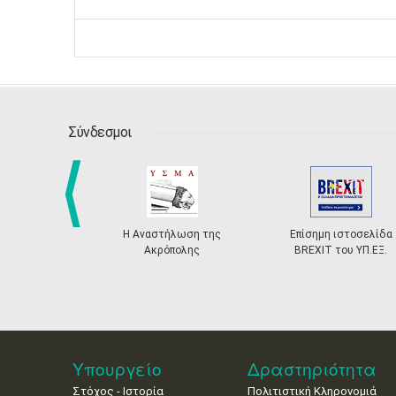
Σύνδεσμοι
Η Αναστήλωση της
Επίσημη ιστοσελίδα
prev
Ακρόπολης
BREXIT του ΥΠ.ΕΞ.
Υπουργείο
Δραστηριότητα
Στόχος - Ιστορία
Πολιτιστική Κληρονομιά