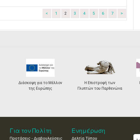
<
1
2
3
4
5
6
7
>
Διάσκεψη για το Μέλλον
Η Επιστροφή των
της Ευρώπης
Γλυπτών του Παρθενώνα
Για τον Πολίτη
Ενημέρωση
Προτάσεις - Διαβουλεύσεις
Δελτία Τύπου