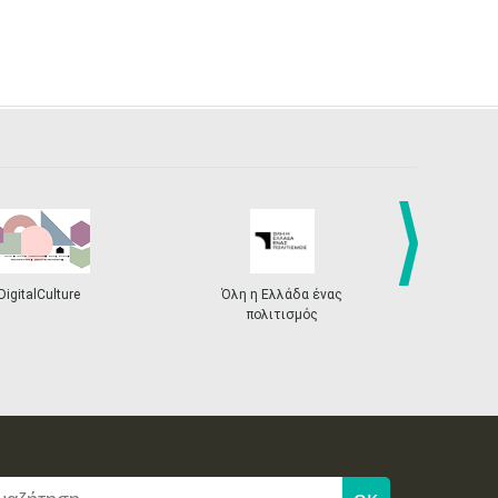
DigitalCulture
Όλη η Ελλάδα ένας
Πρόγραμμα Δι
next
πολιτισμός