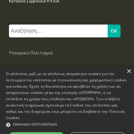
Κεντρικά Συμβούλια ΥΠΠΟΑ
Υπουργείο Πολιτισμού
×
Μπουμπουλίνας 20-22, 106 82 Αθήνα
Ο ιστότοπος μαζί με τα απολύτως απαραίτητα cookies για την
Τηλ: +30 2131322100, 2131322421
mail: grplk@culture.gr
λειτουργία του ιστότοπου με τη συναίνεση σας χρησιμοποιεί cookies
για ανάλυση. Έχετε τη δυνατότητα να αρνηθείτε τη χρήση των μη
απαραίτητων cookies μέσω της επιλογής «ΑΠΟΡΡΙΨΗ», ή να
επιλέξετε τη χρήση τους επιλέγοντας «ΑΠΟΔΟΧΗ». Για να λάβετε
αναλυτική ενημέρωση σχετικά με τα Cookies του ιστότοπου μας
καθώς και την διαχείριση τους μπορείτε να διαβάσετε την
Πολιτική
Πνευματικά Δικαιώματα © 1995-2026 Υπουργείο Πολιτισμού
Cookies
ΕΜΦΆΝΙΣΗ ΛΕΠΤΟΜΕΡΕΙΏΝ
Πληροφορίες Ιστοσελίδας
Δήλωση Προσβασιμότητας