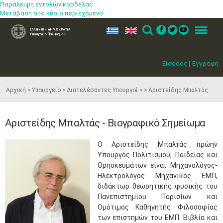
Παράλειψη εντολών κορδέλας
Μετάβαση στο κύριο περιεχόμενο
ελ
en
Search
Menu
Είσοδος
|
Εγγραφή
Αρχική
Υπουργείο
Διατελέσαντες Υπουργοί
Αριστείδης Μπαλτάς
Αριστείδης Μπαλτάς - Βιογραφικό Σημείωμα
Μαϊ
1
2
•
•
Ο Αριστείδης Μπαλτάς πρώην
Υπουργός Πολιτισμού, Παιδείας και
3
4
5
6
7
8
9
Θρησκευμάτων είναι Μηχανολόγος-
•
•
•
•
•
•
•
Ηλεκτρολόγος Μηχανικός ΕΜΠ,
διδάκτωρ θεωρητικής φυσικής του
10
11
12
13
14
15
16
•
•
•
•
•
•
•
Πανεπιστημίου Παρισίων και
Ομότιμος Καθηγητής Φιλοσοφίας
17
18
19
20
21
22
23
των επιστημών του ΕΜΠ. Βιβλία και