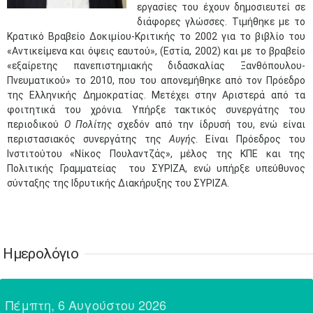
•
•
•
•
•
•
•
•
•
•
•
•
•
εργασίες του έχουν δημοσιευτεί σε
διάφορες γλώσσες. Τιμήθηκε με το
24
25
26
27
28
29
30
Κρατικό Βραβείο Δοκιμίου-Κριτικής το 2002 για το βιβλίο του
•
•
•
•
•
•
•
«Αντικείμενα και όψεις εαυτού», (Εστία, 2002) και με το βραβείο
«εξαίρετης πανεπιστημιακής διδασκαλίας Ξανθόπουλου-
31
Ιουν
1
2
3
4
5
6
•
•
•
•
•
•
•
Πνευματικού» το 2010, που του απονεμήθηκε από τον Πρόεδρο
της Ελληνικής Δημοκρατίας. Μετέχει στην Αριστερά από τα
7
8
9
10
11
12
13
φοιτητικά του χρόνια. Υπήρξε τακτικός συνεργάτης του
•
•
•
•
•
•
•
περιοδικού
Ο Πολίτης
σχεδόν από την ίδρυσή του, ενώ είναι
περιστασιακός συνεργάτης της
Αυγής
. Είναι Πρόεδρος του
14
15
16
17
18
19
20
Ινστιτούτου «Νίκος Πουλαντζάς», μέλος της ΚΠΕ και της
•
•
•
•
•
•
•
Πολιτικής Γραμματείας του ΣΥΡΙΖΑ, ενώ υπήρξε υπεύθυνος
σύνταξης της Ιδρυτικής Διακήρυξης του ΣΥΡΙΖΑ.
21
22
23
24
25
26
27
•
•
•
•
•
•
•
28
29
30
Ιουλ
1
2
3
4
•
•
•
•
•
•
•
•
•
•
Ημερολόγιο
5
6
7
8
9
10
11
•
•
•
•
•
•
•
•
•
•
•
•
•
•
Πέμπτη, 6 Αυγούστου 2026
12
13
14
15
16
17
18