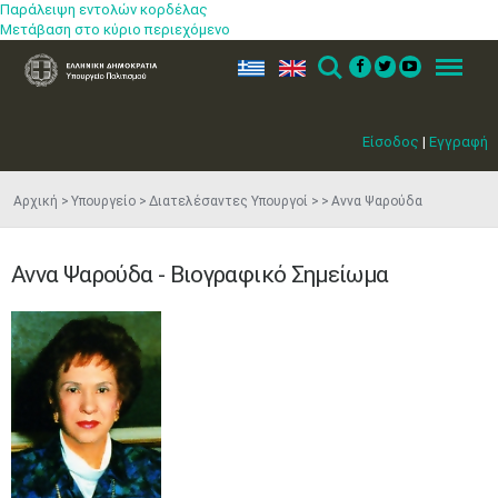
Παράλειψη εντολών κορδέλας
Μετάβαση στο κύριο περιεχόμενο
ελ
en
Search
Menu
Είσοδος
|
Εγγραφή
Αρχική
Υπουργείο
Διατελέσαντες Υπουργοί
Αννα Ψαρούδα
Αννα Ψαρούδα - Βιογραφικό Σημείωμα