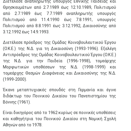
Διετέλεσε αναπληρωτής υπουργός Εθνικής Παιδείας και
Θρησκευμάτων από 2.7.1989 έως 12.10.1989, Πολιτισμού
από 2.7.1989 έως 7.7.1989 αναπληρωτής υπουργός
Πολιτισμού από 11.4.1990 έως 7.8.1991, υπουργός
Πολιτισμού από 8.8.1991 έως 3.12.1992, Δικαιοσύνης από
3.12.1992 έως 14.9.1993.
Διετέλεσε πρόεδρος της Ομάδας Κοινοβουλευτικού Έργου
(Ο.Κ.Ε.) της Ν.Δ. για τη Δικαιοσύνη (1993-1996). Εξελέγη
Αντιπρόεδρος της Ομάδας Κοινοβουλευτικού Έργου (Ο.Κ.Ε.)
της Ν.Δ. για την Παιδεία (1996-1998), τομεάρχης
Μορφωτικών υποθέσεων της Ν.Δ. (1998-1999) και
τομεάρχης Θεσμών Διαφάνειας και Δικαιοσύνης της Ν.Δ.
Μαϊ
1
2
(1999-2000).
•
•
Έκανε μεταπτυχιακές σπουδές στη Γερμανία και έγινε
3
4
5
6
7
8
9
διδάκτωρ του Ποινικού Δικαίου του Πανεπιστημίου της
•
•
•
•
•
•
•
Βόννης (1961).
10
11
12
13
14
15
16
Είναι δικηγόρος από το 1962 κυρίως σε ποινικές υποθέσεις
•
•
•
•
•
•
•
και καθηγήτρια του Ποινικού Δικαίου στη Νομική Σχολή
Αθηνών από το 1978.
17
18
19
20
21
22
23