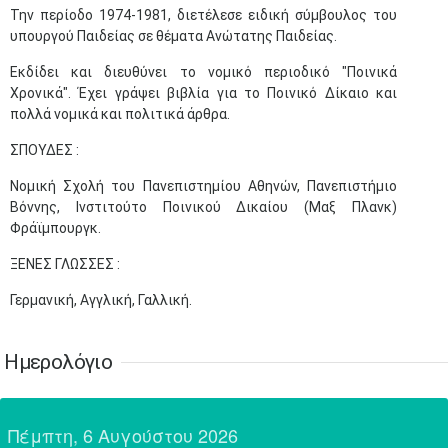
•
•
•
•
•
•
•
•
•
•
•
•
•
Την περίοδο 1974-1981, διετέλεσε ειδική σύμβουλος του
υπουργού Παιδείας σε θέματα Ανώτατης Παιδείας.
24
25
26
27
28
29
30
•
•
•
•
•
•
•
Εκδίδει και διευθύνει το νομικό περιοδικό "Ποινικά
Χρονικά". Έχει γράψει βιβλία για το Ποινικό Δίκαιο και
31
Ιουν
1
2
3
4
5
6
•
•
•
•
•
•
•
πολλά νομικά και πολιτικά άρθρα.
ΣΠΟΥΔΕΣ :
7
8
9
10
11
12
13
•
•
•
•
•
•
•
Νομική Σχολή του Πανεπιστημίου Αθηνών, Πανεπιστήμιο
Βόννης, Ινστιτούτο Ποινικού Δικαίου (Μαξ Πλανκ)
14
15
16
17
18
19
20
•
•
•
•
•
•
•
Φράϊμπουργκ.
21
22
23
24
25
26
27
ΞΕΝΕΣ ΓΛΩΣΣΕΣ :
•
•
•
•
•
•
•
Γερμανική, Αγγλική, Γαλλική.
28
29
30
Ιουλ
1
2
3
4
•
•
•
•
•
•
•
•
•
•
Ημερολόγιο
5
6
7
8
9
10
11
•
•
•
•
•
•
•
•
•
•
•
•
•
•
Πέμπτη, 6 Αυγούστου 2026
12
13
14
15
16
17
18