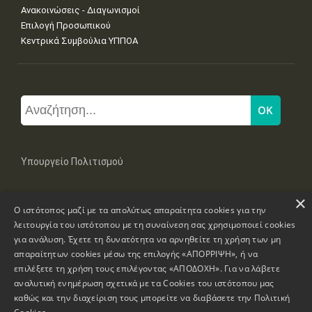
Ανακοινώσεις - Διαγωνισμοί
Επιλογή Προσωπικού
Κεντρικά Συμβούλια ΥΠΠΟΑ
Υπουργείο Πολιτισμού
×
Μπουμπουλίνας 20-22, 106 82 Αθήνα
Ο ιστότοπος μαζί με τα απολύτως απαραίτητα cookies για την
Τηλ: +30 2131322100, 2131322421
mail: grplk@culture.gr
λειτουργία του ιστότοπου με τη συναίνεση σας χρησιμοποιεί cookies
για ανάλυση. Έχετε τη δυνατότητα να αρνηθείτε τη χρήση των μη
απαραίτητων cookies μέσω της επιλογής «ΑΠΟΡΡΙΨΗ», ή να
επιλέξετε τη χρήση τους επιλέγοντας «ΑΠΟΔΟΧΗ». Για να λάβετε
αναλυτική ενημέρωση σχετικά με τα Cookies του ιστότοπου μας
καθώς και την διαχείριση τους μπορείτε να διαβάσετε την
Πολιτική
Πνευματικά Δικαιώματα © 1995-2026 Υπουργείο Πολιτισμού