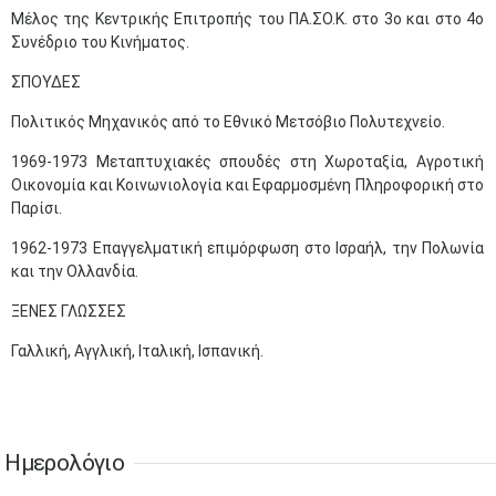
•
•
•
•
•
•
•
Μέλος της Κεντρικής Επιτροπής του ΠΑ.ΣΟ.Κ. στο 3ο και στο 4ο
Συνέδριο του Κινήματος.
17
18
19
20
21
22
23
•
•
•
•
•
•
•
•
•
•
•
•
•
ΣΠΟΥΔΕΣ
24
25
26
27
28
29
30
•
•
•
•
•
•
•
Πολιτικός Μηχανικός από το Εθνικό Μετσόβιο Πολυτεχνείο.
1969-1973 Μεταπτυχιακές σπουδές στη Χωροταξία, Αγροτική
31
Ιουν
1
2
3
4
5
6
•
•
•
•
•
•
•
Οικονομία και Κοινωνιολογία και Εφαρμοσμένη Πληροφορική στο
Παρίσι.
7
8
9
10
11
12
13
•
•
•
•
•
•
•
1962-1973 Επαγγελματική επιμόρφωση στο Ισραήλ, την Πολωνία
και την Ολλανδία.
14
15
16
17
18
19
20
•
•
•
•
•
•
•
ΞΕΝΕΣ ΓΛΩΣΣΕΣ
Γαλλική, Αγγλική, Ιταλική, Ισπανική.
21
22
23
24
25
26
27
•
•
•
•
•
•
•
28
29
30
Ιουλ
1
2
3
4
•
•
•
•
•
•
•
•
•
•
Ημερολόγιο
5
6
7
8
9
10
11