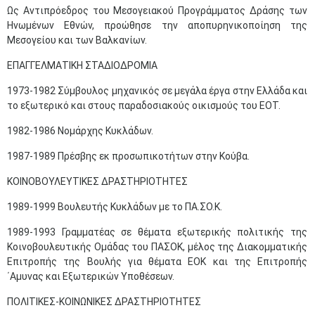
Ως Αντιπρόεδρος του Μεσογειακού Προγράμματος Δράσης των
Ηνωμένων Εθνών, προώθησε την αποπυρηνικοποίηση της
Μεσογείου και των Βαλκανίων.
ΕΠΑΓΓΕΛΜΑΤΙΚΗ ΣΤΑΔΙΟΔΡΟΜΙΑ
1973-1982 Σύμβουλος μηχανικός σε μεγάλα έργα στην Ελλάδα και
το εξωτερικό και στους παραδοσιακούς οικισμούς του ΕΟΤ.
1982-1986 Νομάρχης Κυκλάδων.
1987-1989 Πρέσβης εκ προσωπικοτήτων στην Κούβα.
ΚΟΙΝΟΒΟΥΛΕΥΤΙΚΕΣ ΔΡΑΣΤΗΡΙΟΤΗΤΕΣ
1989-1999 Βουλευτής Κυκλάδων με το ΠΑ.ΣΟ.Κ.
Μαϊ
1
2
1989-1993 Γραμματέας σε θέματα εξωτερικής πολιτικής της
•
•
Κοινοβουλευτικής Ομάδας του ΠΑΣΟΚ, μέλος της Διακομματικής
Επιτροπής της Βουλής για θέματα ΕΟΚ και της Επιτροπής
3
4
5
6
7
8
9
•
•
•
•
•
•
•
΄Αμυνας και Εξωτερικών Υποθέσεων.
ΠΟΛΙΤΙΚΕΣ-ΚΟΙΝΩΝΙΚΕΣ ΔΡΑΣΤΗΡΙΟΤΗΤΕΣ
10
11
12
13
14
15
16