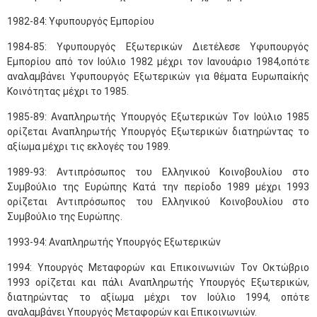
1982-84: Υφυπουργός Εμπορίου
1984-85: Υφυπουργός Εξωτερικών Διετέλεσε Υφυπουργός
Εμπορίου από τον Ιούλιο 1982 μέχρι τον Ιανουάριο 1984,οπότε
αναλαμβάνει Υφυπουργός Εξωτερικών για θέματα Ευρωπαίκής
Κοινότητας μέχρι το 1985.
1985-89: Αναπληρωτής Υπουργός Εξωτερικών Τον Ιούλιο 1985
ορίζεται Αναπληρωτής Υπουργός Εξωτερικών διατηρώντας το
Μαϊ
1
2
αξίωμα μέχρι τις εκλογές του 1989.
•
•
1989-93: Αντιπρόσωπος του Ελληνικού Κοινοβουλίου στο
3
4
5
6
7
8
9
Συμβούλιο της Ευρώπης Κατά την περίοδο 1989 μέχρι 1993
•
•
•
•
•
•
•
ορίζεται Αντιπρόσωπος του Ελληνικού Κοινοβουλίου στο
Συμβούλιο της Ευρώπης.
10
11
12
13
14
15
16
•
•
•
•
•
•
•
1993-94: Αναπληρωτής Υπουργός Εξωτερικών
17
18
19
20
21
22
23
1994: Υπουργός Μεταφορών και Επικοινωνιών Τον Οκτώβριο
•
•
•
•
•
•
•
•
•
•
•
•
•
1993 ορίζεται και πάλι Αναπληρωτής Υπουργός Εξωτερικών,
διατηρώντας το αξίωμα μέχρι τον Ιούλιο 1994, οπότε
24
25
26
27
28
29
30
•
•
•
•
•
•
•
αναλαμβάνει Υπουργός Μεταφορών και Επικοινωνιών.