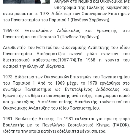
Αθηνών στα Νομικά και Οικονομικά. Με
υποτροφία της Γαλλικής Κυβέρνησης
ανακηρύσσεται το 1973 Διδάκτωρ των Οικονομικών Επιστημών
του Πανεπιστημίου του Παρισιού 1 (Πάνθεον Σορβόννη).
1969-78: Εντεταλμένος Διδάσκαλος και Ερευνητής στο
Πανεπιστήμιο του Παρισιού 1 (Πάνθεον-Σορβόννη).
Διευθυντής του Ινστιτούτου Οικονομικής Ανάπτυξης του ιδίου
Πανεπιστημίου Διαδραματίζει ενεργό ρόλο εναντίον του
δικτατορικού καθεστώτος(1967-74).Το 1968 η χούντα του
αφαιρεί την ελληνική ιθαγένεια.
1973: Διδάκτωρ των Οικονομικών Επιστημών του Πανεπιστημίου
του Παρισιού 1 Από το 1969 μέχρι το 1978 εργάσθηκε στο
ανωτέρω Πανεπιστήμιο ως Εντεταλμένος Διδάσκαλος και
Ερευνητής σε θέματα οικονομικής ανάπτυξης, προγραμματισμού
και χωροταξίας. Διετέλεσε επίσης Διευθυντής τουΙνστιτούτου
Οικονομικής Ανάπτυξης του ιδίου Πανεπιστημίου.
1981: Βουλευτής Αττικής Το 1981 εκλέγεται για πρώτη φορά
Βουλευτής με το Πανελλήνιο Σοσιαλιστικό Κίνημα (ΠΑΣΟΚ),
ιδιότητα την οποία κατέχει αδιάλειπτα μέχρι σήμερα.