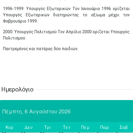
1996-1999: Υπουργός Εξωτερικών Τον Ιανουάριο 1996 ορίζεται
31
Ιουν
1
2
3
4
5
6
•
•
•
•
•
•
•
Υπουργός Εξωτερικών διατηρώντας το αξίωμα μέχρι τον
Φεβρουάριο 1999.
7
8
9
10
11
12
13
•
•
•
•
•
•
•
2000: Υπουργός Πολιτισμού Τον Απρίλιο 2000 ορίζεται Υπουργός
Πολιτισμού.
14
15
16
17
18
19
20
•
•
•
•
•
•
•
Παντρεμένος και πατέρας δύο παιδιών.
21
22
23
24
25
26
27
•
•
•
•
•
•
•
28
29
30
Ιουλ
1
2
3
4
•
•
•
•
•
•
•
•
•
•
Ημερολόγιο
5
6
7
8
9
10
11
•
•
•
•
•
•
•
•
•
•
•
•
•
•
Πέμπτη, 6 Αυγούστου 2026
12
13
14
15
16
17
18
•
•
•
•
•
•
•
•
•
•
•
•
•
•
Κυρ
Δευ
Τρι
Τετ
Πεμ
Παρ
Σαβ
19
20
21
22
23
24
25
Σήμερα
•
•
•
•
•
•
•
•
•
•
•