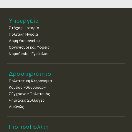
Βενετίας
4
5
6
7
8
9
10
•
•
•
•
•
•
•
11
12
13
14
15
16
17
Υπουργείο
•
•
•
•
•
•
•
Στόχος - Ιστορία
Πολιτική Ηγεσία
18
19
20
21
22
23
24
•
•
•
•
•
•
•
Δομή Υπουργείου
Οργανισμοί και Φορείς
25
26
27
28
29
30
31
Νομοθεσία - Εγκύκλιοι
•
•
•
•
•
•
•
Δραστηριότητα
Πολιτιστική Κληρονομιά
Κόμβος «Οδυσσέας»
Σύγχρονος Πολιτισμός
Ψηφιακές Συλλογές
Διεθνώς
Για τον Πολίτη