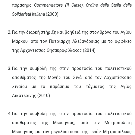
παράσημο
Commendatore (II Clase), Ordine della Stella della
Solidarietà Italiana
(2003).
Μαϊ
1
2
•
•
Για την διαρκή στήριξη και βοήθειά της στον θρόνο του Αγίου
3
4
5
6
7
8
9
•
•
•
•
•
•
•
Μάρκου, από τον Πατριάρχη Αλεξανδρείας με το οφφίκιο
της Αρχόντισσας Θησαυροφύλακος (2014).
10
11
12
13
14
15
16
•
•
•
•
•
•
•
Για την συμβολή της στην προστασία του πολιτιστικού
17
18
19
20
21
22
23
•
•
•
•
•
•
•
•
•
•
•
•
•
αποθέματος της Μονής του Σινά, από τον Αρχιεπίσκοπο
Σιναίου με το παράσημο του τάγματος της Αγίας
24
25
26
27
28
29
30
•
•
•
•
•
•
•
Αικατερίνης (2010).
31
Ιουν
1
2
3
4
5
6
•
•
•
•
•
•
•
Για την συμβολή της στην προστασία του πολιτιστικού
7
8
9
10
11
12
13
αποθέματος της Μεσσηνίας, από τον Μητροπολίτη
•
•
•
•
•
•
•
Μεσσηνίας με τον μεγαλόσταυρο της Ιεράς Μητροπόλεως