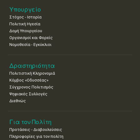
11
12
13
14
15
16
17
Υπουργείο
•
•
•
•
•
•
•
Στόχος - Ιστορία
Πολιτική Ηγεσία
18
19
20
21
22
23
24
•
•
•
•
•
•
•
Δομή Υπουργείου
Οργανισμοί και Φορείς
25
26
27
28
29
30
31
Νομοθεσία - Εγκύκλιοι
•
•
•
•
•
•
•
Δραστηριότητα
Πολιτιστική Κληρονομιά
Κόμβος «Οδυσσέας»
Σύγχρονος Πολιτισμός
Ψηφιακές Συλλογές
Διεθνώς
Για τον Πολίτη
Προτάσεις - Διαβουλεύσεις
Πληροφορίες για τον πολίτη