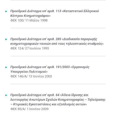
Μαϊ
1
2
•
•
Προεδρικό Διάταγμα υπ' αριθ. 113 «Καταστατικό Ελληνικού
Κέντρου Κινηματογράφου»
ΦΕΚ 100/ 11 Μαΐου 1998
3
4
5
6
7
8
9
•
•
•
•
•
•
•
10
11
12
13
14
15
16
Προεδρικό Διάταγμα υπ' αριθ. 285 «Διαδικασία παραγωγής
•
•
•
•
•
•
•
κινηματογραφικών ταινιών από τους τηλεοπτικούς σταθμούς»
ΦΕΚ 124/ 27 Ιουλίου 1993
17
18
19
20
21
22
23
•
•
•
•
•
•
•
•
•
•
•
•
•
24
25
26
27
28
29
30
Προεδρικό Διάταγμα υπ' αριθ. 191/2003 «Οργανισμός
•
•
•
•
•
•
•
Υπουργείου Πολιτισμού»
ΦΕΚ 146/Α/ 13 Ιουνίου 2003
31
Ιουν
1
2
3
4
5
6
•
•
•
•
•
•
•
7
8
9
10
11
12
13
Προεδρικό Διάταγμα υπ' αριθ. 64 «Άδεια ίδρυσης και
•
•
•
•
•
•
•
λειτουργίας Ανωτέρων Σχολών Κινηματογραφίας – Τηλεόρασης
– Κτιριακές Εγκαταστάσεις και εξοπλισμός αυτών»
14
15
16
17
18
19
20
ΦΕΚ 85/Α/ 1 Ιουνίου 2009​​​​​​​​​
•
•
•
•
•
•
•