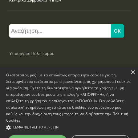
Κεντρικά Συμβούλια ΥΠΠΟΑ
Υπουργείο Πολιτισμού
×
Μπουμπουλίνας 20-22, 106 82 Αθήνα
Ο ιστότοπος μαζί με τα απολύτως απαραίτητα cookies για την
Τηλ: +30 2131322100, 2131322421
mail: grplk@culture.gr
λειτουργία του ιστότοπου με τη συναίνεση σας χρησιμοποιεί cookies
για ανάλυση. Έχετε τη δυνατότητα να αρνηθείτε τη χρήση των μη
απαραίτητων cookies μέσω της επιλογής «ΑΠΟΡΡΙΨΗ», ή να
επιλέξετε τη χρήση τους επιλέγοντας «ΑΠΟΔΟΧΗ». Για να λάβετε
αναλυτική ενημέρωση σχετικά με τα Cookies του ιστότοπου μας
καθώς και την διαχείριση τους μπορείτε να διαβάσετε την
Πολιτική
Πνευματικά Δικαιώματα © 1995-2026 Υπουργείο Πολιτισμού
Cookies
ΕΜΦΆΝΙΣΗ ΛΕΠΤΟΜΕΡΕΙΏΝ
Πληροφορίες Ιστοσελίδας
Δήλωση Προσβασιμότητας