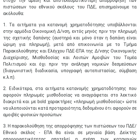
στόχο την άμεση και αποτελεσματικότερη απορρόφηση των
πιστώσεων του εθνικού σκέλους του ΠΔΕ, επισημαίνουμε τα
ακόλουθα:
1. Τα αιτήματα για κατανομή χρηματοδότησης υποβάλλονται
στην αρμόδια Οικονομική Δ/νση, εντός μηνός πριν την πληρωμή
της σχετικής δαπάνης (αυστηρά και μόνο όταν η δαπάνη είναι
ώριμη για πληρωμή), μετά από επικοινωνία με το Τμήμα
Παρακολούθησης και Ελέγχου ΠΔΕ-ΕΠΑ της Δ/νσης Οικονομικής
Διαχείρισης, Μισθοδοσίας και Λοιπών Αμοιβών του Τομέα
Πολιτισμού και όχι πριν την ανάληψη νομικών δεσμεύσεων
(διαγωνιστική διαδικασία, υπογραφή αυτεπιστασίας, σύμβαση
κ.λ.π).
2. Ειδικότερα, στα αιτήματα κατανομής χρηματοδότησης που
αφορούν πληρωμές μισθοδοσίας να αναγράφεται στο λεκτικό
διακριτά και με bold χαρακτήρες «πληρωμή μισθοδοσίας» ώστε
να υλοποιούνται κατά προτεραιότητα, δεδομένου ότι αφορούν σε
αμοιβές φυσικών προσώπων.
3. Η παρακολούθηση της απορρόφησης των πιστώσεων του ΠΔΕ/
Εθνικό σκέλος - ΕΠΑ θα είναι σε μηνιαία βάση. Δείκτης
απορροφητικότητας αποτελεί η σχέση των κατανομών