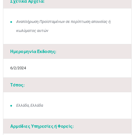
Σχετικά Αρχεία:
Αναπλήρωση Προϊσταμένων σε περίπτωση απουσίας ή
κωλύματος αυτών
Ημερομηνία Έκδοσης:
6/2/2024
Τόπος:
Ιουν
1
2
3
4
5
6
•
•
•
•
•
•
Ελλάδα, Ελλάδα
7
8
9
10
11
12
13
•
•
•
•
•
•
•
Αρμόδιες Υπηρεσίες ή Φορείς:
14
15
16
17
18
19
20
•
•
•
•
•
•
•