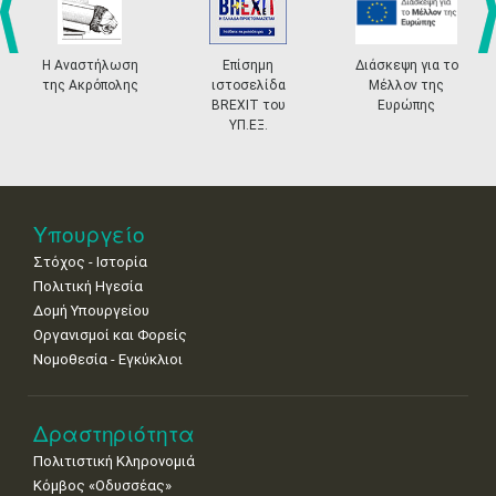
4
5
6
7
8
9
10
•
•
•
•
•
•
•
prev
ne
Η Αναστήλωση
Επίσημη
Διάσκεψη για το
της Ακρόπολης
ιστοσελίδα
Μέλλον της
11
12
13
14
15
16
17
BREXIT του
Ευρώπης
•
•
•
•
•
•
•
ΥΠ.ΕΞ.
18
19
20
21
22
23
24
•
•
•
•
•
•
•
25
26
27
28
29
30
31
Υπουργείο
•
•
•
•
•
•
•
Στόχος - Ιστορία
Πολιτική Ηγεσία
Δομή Υπουργείου
Οργανισμοί και Φορείς
Νομοθεσία - Εγκύκλιοι
Δραστηριότητα
Πολιτιστική Κληρονομιά
Κόμβος «Οδυσσέας»