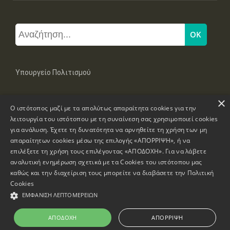
Υπουργείο Πολιτισμού
×
Μπουμπουλίνας 20-22, 106 82 Αθήνα
Ο ιστότοπος μαζί με τα απολύτως απαραίτητα cookies για την
Τηλ: +30 2131322100, 2131322421
mail: grplk@culture.gr
λειτουργία του ιστότοπου με τη συναίνεση σας χρησιμοποιεί cookies
για ανάλυση. Έχετε τη δυνατότητα να αρνηθείτε τη χρήση των μη
απαραίτητων cookies μέσω της επιλογής «ΑΠΟΡΡΙΨΗ», ή να
επιλέξετε τη χρήση τους επιλέγοντας «ΑΠΟΔΟΧΗ». Για να λάβετε
αναλυτική ενημέρωση σχετικά με τα Cookies του ιστότοπου μας
καθώς και την διαχείριση τους μπορείτε να διαβάσετε την
Πολιτική
Πνευματικά Δικαιώματα © 1995-2026 Υπουργείο Πολιτισμού
Cookies
ΕΜΦΆΝΙΣΗ ΛΕΠΤΟΜΕΡΕΙΏΝ
Πληροφορίες Ιστοσελίδας
Δήλωση Προσβασιμότητας
ΑΠΟΔΟΧΉ
ΑΠΌΡΡΙΨΗ