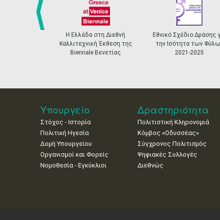
prev
Η Ελλάδα στη Διεθνή
Εθνικό Σχέδιο Δράσης γ
Καλλιτεχνική Έκθεση της
την Ισότητα των Φύλω
Biennale Βενετίας
2021-2025
Υπουργείο
Δραστηριότητα
Στόχος - Ιστορία
Πολιτιστική Κληρονομιά
Πολιτική Ηγεσία
Κόμβος «Οδυσσέας»
Δομή Υπουργείου
Σύγχρονος Πολιτισμός
Οργανισμοί και Φορείς
Ψηφιακές Συλλογές
Νομοθεσία - Εγκύκλιοι
Διεθνώς