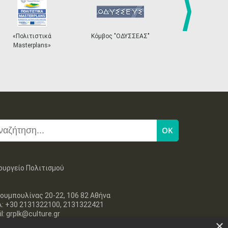
next
«Πολιτιστικά
Κόμβος "ΟΔΥΣΣΕΑΣ"
Ηλεκτρονικ
Masterplans»
Εισιτ
ουργείο Πολιτισμού
ουμπουλίνας 20-22, 106 82 Αθήνα
λ: +30 2131322100, 2131322421
l: grplk@culture.gr
×