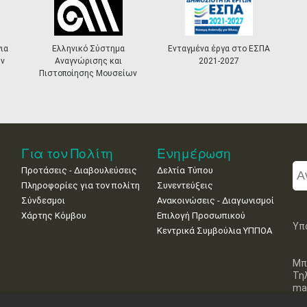
ια
Ελληνικό Σύστημα
Ενταγμένα έργα στο ΕΣΠΑ
ν
Αναγνώρισης και
2021-2027
Πιστοποίησης Μουσείων
Για τον Πολίτη
Ενημέρωση
Προτάσεις - Διαβουλεύσεις
Δελτία Τύπου
Πληροφορίες για τον πολίτη
Συνεντεύξεις
Σύνδεσμοι
Ανακοινώσεις - Διαγωνισμοί
Χάρτης Κόμβου
Επιλογή Προσωπικού
Υπ
Κεντρικά Συμβούλια ΥΠΠΟΑ
Μπ
Τη
mai