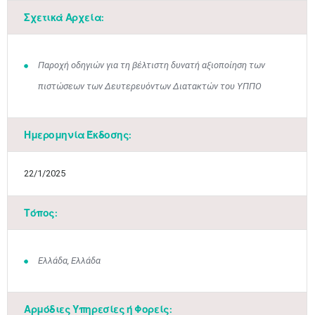
Σχετικά Αρχεία:
Παροχή οδηγιών για τη βέλτιστη δυνατή αξιοποίηση των
πιστώσεων των Δευτερευόντων Διατακτών του ΥΠΠΟ
Ημερομηνία Έκδοσης:
22/1/2025
Τόπος:
Ιουν
1
2
3
4
5
6
•
•
•
•
•
•
Ελλάδα, Ελλάδα
7
8
9
10
11
12
13
•
•
•
•
•
•
•
Αρμόδιες Υπηρεσίες ή Φορείς: