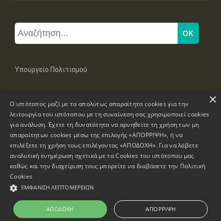
Υπουργείο Πολιτισμού
×
Μπουμπουλίνας 20-22, 106 82 Αθήνα
Ο ιστότοπος μαζί με τα απολύτως απαραίτητα cookies για την
Τηλ: +30 2131322100, 2131322421
mail: grplk@culture.gr
λειτουργία του ιστότοπου με τη συναίνεση σας χρησιμοποιεί cookies
για ανάλυση. Έχετε τη δυνατότητα να αρνηθείτε τη χρήση των μη
απαραίτητων cookies μέσω της επιλογής «ΑΠΟΡΡΙΨΗ», ή να
επιλέξετε τη χρήση τους επιλέγοντας «ΑΠΟΔΟΧΗ». Για να λάβετε
αναλυτική ενημέρωση σχετικά με τα Cookies του ιστότοπου μας
καθώς και την διαχείριση τους μπορείτε να διαβάσετε την
Πολιτική
Πνευματικά Δικαιώματα © 1995-2026 Υπουργείο Πολιτισμού
Cookies
ΕΜΦΆΝΙΣΗ ΛΕΠΤΟΜΕΡΕΙΏΝ
Πληροφορίες Ιστοσελίδας
Δήλωση Προσβασιμότητας
ΑΠΟΔΟΧΉ
ΑΠΌΡΡΙΨΗ