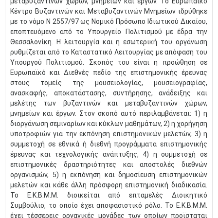
μεταβυζαντινών χώρων, μνημείων και έργων. Το Ευρωπαϊκό
Κέντρο Βυζαντινών και Μεταβυζαντινών Μνημείων ιδρύθηκε
με το νόμο Ν 2557/97 ως Νομικό Πρόσωπο Ιδιωτικού Δικαίου,
εποπτευόμενο από το Υπουργείο Πολιτισμού με έδρα την
Θεσσαλονίκη. Η λειτουργία και η εσωτερική του οργάνωση
ρυθμίζεται από το Καταστατικό Λειτουργίας με απόφαση του
Υπουργού Πολιτισμού. Σκοπός του είναι η προώθηση σε
Ευρωπαϊκό και Διεθνές πεδίο της επιστημονικής έρευνας
στους τομείς της μουσειολογίας, μουσειογραφίας,
ανασκαφής, αποκατάστασης, συντήρησης, ανάδειξης και
μελέτης των βυζαντινών και μεταβυζαντινών χώρων,
μνημείων και έργων. Στον σκοπό αυτό περιλαμβάνεται: 1) η
διοργάνωση σεμιναρίων και κύκλων μαθημάτων, 2) η χορήγηση
υποτροφιών για την εκπόνηση επιστημονικών μελετών, 3) η
συμμετοχή σε εθνικά ή διεθνή προγράμματα επιστημονικής
έρευνας και τεχνολογικής ανάπτυξης, 4) η συμμετοχή σε
επιστημονικές δραστηριότητες και αποστολές διεθνών
οργανισμών, 5) η εκπόνηση και δημοσίευση επιστημονικών
μελετών και κάθε άλλη πρόσφορη επιστημονική διαδικασία.
Το Ε.Κ.Β.Μ.Μ. διοικείται από επταμελές Διοικητικό
Συμβούλιο, το οποίο έχει αποφασιστικό ρόλο. Το Ε.Κ.Β.Μ.Μ.
έχει τέσσερεις οργανικές μονάδες των οποίων προϊσταται