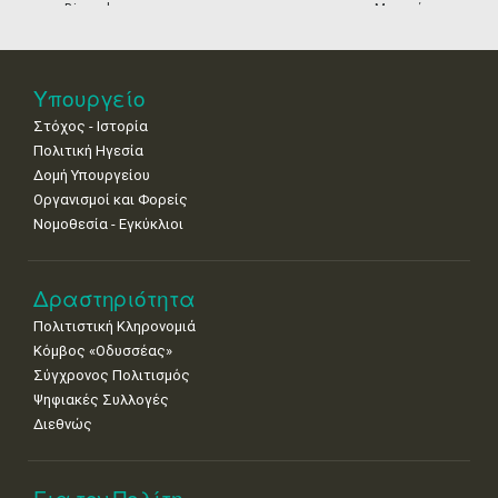
Biennale
Μουσείων
18
19
20
21
22
23
24
Βενετίας
•
•
•
•
•
•
•
25
26
27
28
29
30
31
Υπουργείο
•
•
•
•
•
•
•
Στόχος - Ιστορία
Πολιτική Ηγεσία
Δομή Υπουργείου
Οργανισμοί και Φορείς
Νομοθεσία - Εγκύκλιοι
Δραστηριότητα
Πολιτιστική Κληρονομιά
Κόμβος «Οδυσσέας»
Σύγχρονος Πολιτισμός
Ψηφιακές Συλλογές
Διεθνώς