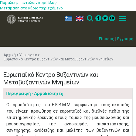
Παράλειψη εντολών κορδέλας
Μετάβαση στο κύριο περιεχόμενο
ελ
en
Search
Menu
Είσοδος
|
Εγγραφή
Αρχική
Υπουργείο
Ευρωπαϊκό Κέντρο Βυζαντινών και Μεταβυζαντινών Μνημείων
Ευρωπαϊκό Κέντρο Βυζαντινών και
Μεταβυζαντινών Μνημείων
Περιγραφή - Αρμοδιότητες:
Οι αρμοδιότητες του Ε.Κ.Β.Μ.Μ. σύμφωνα με τους σκοπούς
του είναι:η προώθηση σε ευρωπαϊκό και διεθνές πεδίο της
επιστημονικής έρευνας στους τομείς της μουσειολογίας και
μουσειογραφίας, της ανασκαφής, αποκατάστασης,
συντήρησης, ανάδειξης και μελέτης των βυζαντινών και