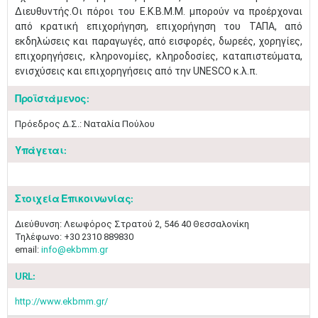
Διευθυντής.Οι πόροι του Ε.Κ.Β.Μ.Μ. μπορούν να προέρχοναι
από κρατική επιχορήγηση, επιχορήγηση του ΤΑΠΑ, από
εκδηλώσεις και παραγωγές, από εισφορές, δωρεές, χορηγίες,
επιχορηγήσεις, κληρονομίες, κληροδοσίες, καταπιστεύματα,
ενισχύσεις και επιχορηγήσεις από την UNESCO κ.λ.π.
Προϊστάμενος:
Πρόεδρος Δ.Σ.: Ναταλία Πούλου
Υπάγεται:
Στοιχεία Επικοινωνίας:
Διεύθυνση: Λεωφόρος Στρατού 2, 546 40 Θεσσαλονίκη
Τηλέφωνο: +30 2310 889830
email:
info@ekbmm.gr
URL:
Μαϊ
1
2
http://www.ekbmm.gr/
•
•