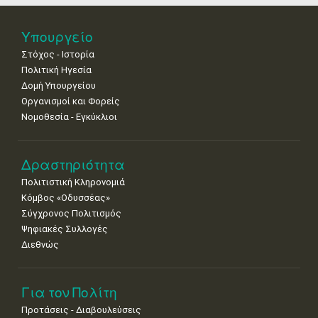
•
•
•
•
•
•
•
25
26
27
28
29
30
31
Υπουργείο
•
•
•
•
•
•
•
Στόχος - Ιστορία
Πολιτική Ηγεσία
Δομή Υπουργείου
Οργανισμοί και Φορείς
Νομοθεσία - Εγκύκλιοι
Δραστηριότητα
Πολιτιστική Κληρονομιά
Κόμβος «Οδυσσέας»
Σύγχρονος Πολιτισμός
Ψηφιακές Συλλογές
Διεθνώς
Για τον Πολίτη
Προτάσεις - Διαβουλεύσεις