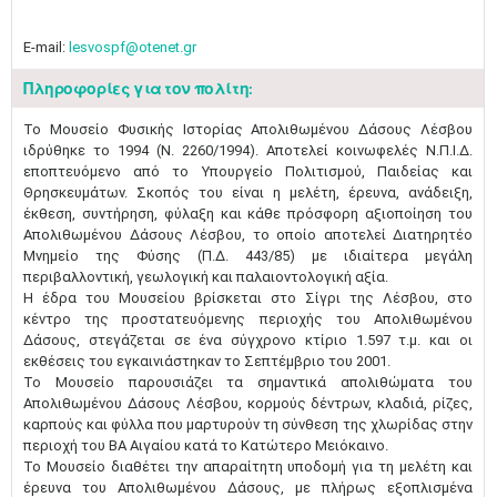
E-mail:
lesvospf@otenet.gr
Πληροφορίες για τον πολίτη:
Το Μουσείο Φυσικής Ιστορίας Απολιθωμένου Δάσους Λέσβου
ιδρύθηκε το 1994 (Ν. 2260/1994). Αποτελεί κοινωφελές Ν.Π.Ι.Δ.
εποπτευόμενο από το Υπουργείο Πολιτισμού, Παιδείας και
Θρησκευμάτων. Σκοπός του είναι η μελέτη, έρευνα, ανάδειξη,
έκθεση, συντήρηση, φύλαξη και κάθε πρόσφορη αξιοποίηση του
Απολιθωμένου Δάσους Λέσβου, το οποίο αποτελεί Διατηρητέο
Μνημείο της Φύσης (Π.Δ. 443/85) με ιδιαίτερα μεγάλη
περιβαλλοντική, γεωλογική και παλαιοντολογική αξία.
Η έδρα του Μουσείου βρίσκεται στο Σίγρι της Λέσβου, στο
κέντρο της προστατευόμενης περιοχής του Απολιθωμένου
Δάσους, στεγάζεται σε ένα σύγχρονο κτίριο 1.597 τ.μ. και οι
εκθέσεις του εγκαινιάστηκαν το Σεπτέμβριο του 2001.
Το Μουσείο παρουσιάζει τα σημαντικά απολιθώματα του
Απολιθωμένου Δάσους Λέσβου, κορμούς δέντρων, κλαδιά, ρίζες,
καρπούς και φύλλα που μαρτυρούν τη σύνθεση της χλωρίδας στην
περιοχή του ΒΑ Αιγαίου κατά το Κατώτερο Μειόκαινο.
Το Μουσείο διαθέτει την απαραίτητη υποδομή για τη μελέτη και
έρευνα του Απολιθωμένου Δάσους, με πλήρως εξοπλισμένα