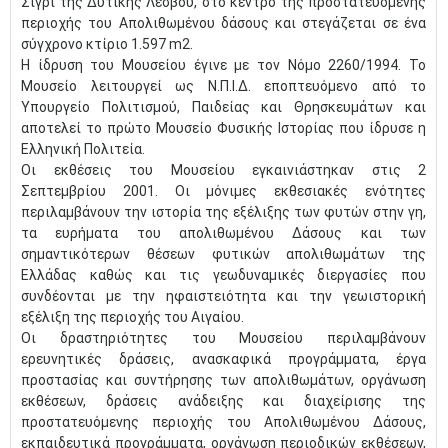
Σίγρι της Δυτικής Λέσβου, στο κέντρο της προστατευόμενης
περιοχής του Απολιθωμένου δάσους και στεγάζεται σε ένα
σύγχρονο κτίριο 1.597 m2.
Η ίδρυση του Μουσείου έγινε με τον Νόμο 2260/1994. Το
Μουσείο λειτουργεί ως Ν.Π.Ι.Δ. εποπτευόμενο από το
Υπουργείο Πολιτισμού, Παιδείας και Θρησκευμάτων και
αποτελεί το πρώτο Μουσείο Φυσικής Ιστορίας που ίδρυσε η
Ελληνική Πολιτεία.
Οι εκθέσεις του Μουσείου εγκαινιάστηκαν στις 2
Σεπτεμβρίου 2001. Οι μόνιμες εκθεσιακές ενότητες
περιλαμβάνουν την ιστορία της εξέλιξης των φυτών στην γη,
τα ευρήματα του απολιθωμένου Δάσους και των
σημαντικότερων θέσεων φυτικών απολιθωμάτων της
Ελλάδας καθώς και τις γεωδυναμικές διεργασίες που
συνδέονται με την ηφαιστειότητα και την γεωιστορική
εξέλιξη της περιοχής του Αιγαίου.
Οι δραστηριότητες του Μουσείου περιλαμβάνουν
ερευνητικές δράσεις, ανασκαφικά προγράμματα, έργα
προστασίας και συντήρησης των απολιθωμάτων, οργάνωση
εκθέσεων, δράσεις ανάδειξης και διαχείρισης της
προστατευόμενης περιοχής του Απολιθωμένου Δάσους,
εκπαιδευτικά προγράμματα, οργάνωση περιοδικών εκθέσεων,