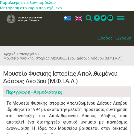
Παράλειψη εντολών κορδέλας
Μετάβαση στο κύριο περιεχόμενο
ελ
en
Search
Menu
Είσοδος
|
Εγγραφή
Αρχική
Υπουργείο
Μουσείο Φυσικής Ιστορίας Απολιθωμένου Δάσους Λέσβου (Μ.Φ.Ι.Α.Λ.)
Μουσείο Φυσικής Ιστορίας Απολιθωμένου
Δάσους Λέσβου (Μ.Φ.Ι.Α.Λ.)
Περιγραφή - Αρμοδιότητες:
Το Μουσείο Φυσικής Ιστορίας Απολιθωμένου Δάσους Λέσβου
ιδρύθηκε το 1994 με σκοπό την μελέτη, προστασία, συντήρηση
και ανάδειξη του Απολιθωμένου Δάσους Λέσβου, που
αποτελεί ένα διατηρητέο φυσικό μνημείο με παγκόσμια
αναγνώριση. Η έδρα του Μουσείου βρίσκεται στον οικισμό