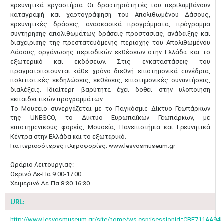
ερευνητικά εργαστήρια. Οι δραστηριότητές του περιλαμβάνουν
καταγραφή και χαρτογράφηση του Απολιθωμένου Δάσους,
ερευνητικές δράσεις, ανασκαφικά προγράμματα, πρόγραμμα
συντήρησης απολιθωμάτων, δράσεις προστασίας, ανάδειξης και
διαχείρισης της προστατευόμενης περιοχής του Απολιθωμένου
Δάσους, οργάνωσης περιοδικών εκθέσεων στην Ελλάδα και το
εξωτερικό και εκδόσεων. Στις εγκαταστάσεις του
πραγματοποιούνται κάθε χρόνο διεθνή επιστημονικά συνέδρια,
πολιτιστικές εκδηλώσεις, εκθέσεις, επιστημονικές συναντήσεις,
διαλέξεις. Ιδιαίτερη βαρύτητα έχει δοθεί στην υλοποίηση
εκπαιδευτικών προγραμμάτων.
Το Μουσείο συνεργάζεται με το Παγκόσμιο Δίκτυο Γεωπάρκων
της UNESCO, το Δίκτυο Ευρωπαϊκών Γεωπάρκων, με
επιστημονικούς φορείς, Μουσεία, Πανεπιστήμια και Ερευνητικά
Κέντρα στην Ελλάδα και το εξωτερικό.
Για περισσότερες πληροφορίες: www.lesvosmuseum.gr
Ωράριο Λειτουργίας:
Θερινό Δε-Πα 9:00-17:00
Χειμερινό Δε-Πα 8:30-16:30
Μαϊ
1
2
•
•
URL:
3
4
5
6
7
8
9
http://www.lesvosmuseum.gr/site/home/ws.csp;jsessionid=CBE711AA