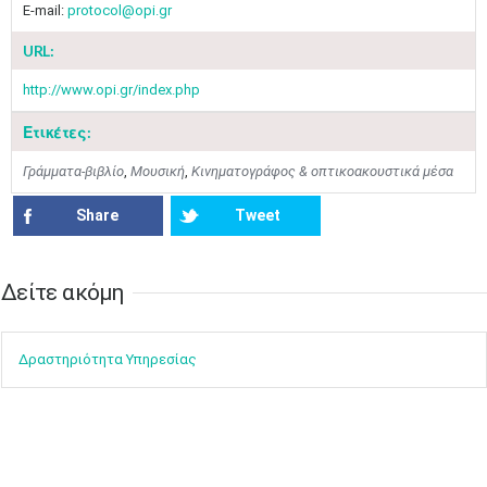
E-mail:
protocol@opi.gr
URL:
http://www.opi.gr/index.php
Ετικέτες:
Γράμματα-βιβλίο
,
Μουσική
,
Κινηματογράφος & οπτικοακουστικά μέσα
Share
Tweet
Δείτε ακόμη​​
Ιουν
1
2
3
4
5
6
•
•
•
•
•
•
Δραστηρ​ιότ​​ητα ​Υπηρεσίας
7
8
9
10
11
12
13
•
•
•
•
•
•
•
14
15
16
17
18
19
20
•
•
•
•
•
•
•