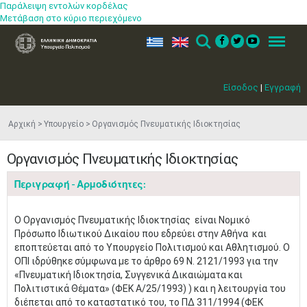
Παράλειψη εντολών κορδέλας
Μετάβαση στο κύριο περιεχόμενο
ελ
en
Search
Menu
Είσοδος
|
Εγγραφή
Αρχική
Υπουργείο
Οργανισμός Πνευματικής Ιδιοκτησίας
Οργανισμός Πνευματικής Ιδιοκτησίας
Περιγραφή - Αρμοδιότητες:
Ο Οργανισμός Πνευματικής Ιδιοκτησίας είναι Νομικό
Πρόσωπο Ιδιωτικού Δικαίου που εδρεύει στην Αθήνα και
εποπτεύεται από το Υπουργείο Πολιτισμού και Αθλητισμού. Ο
ΟΠΙ ιδρύθηκε σύμφωνα με το άρθρο 69 Ν. 2121/1993 για την
«Πνευματική Ιδιοκτησία, Συγγενικά Δικαιώματα και
Πολιτιστικά Θέματα» (ΦΕΚ Α/25/1993) ) και η λειτουργία του
διέπεται από το καταστατικό του, το ΠΔ 311/1994 (ΦΕΚ