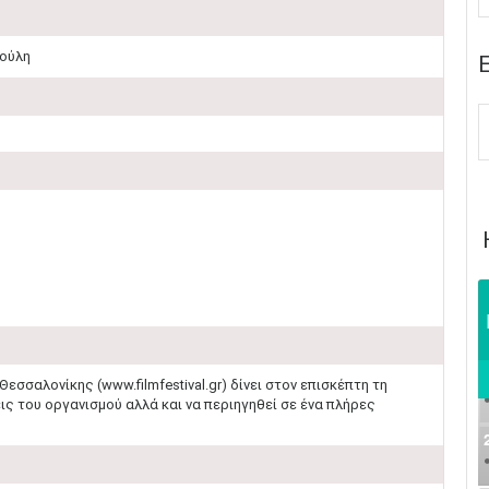
νούλη
Ε
σσαλονίκης (www.filmfestival.gr) δίνει στον επισκέπτη τη
ς του οργανισμού αλλά και να περιηγηθεί σε ένα πλήρες