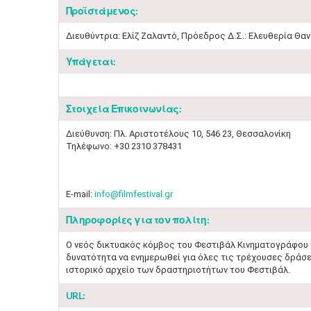
Προϊστάμενος:
Διευθύντρια: Ελίζ Ζαλαντό, Πρόεδρος Δ.Σ.: Ελευθερία Θα
Υπάγεται:
Στοιχεία Επικοινωνίας:
Διεύθυνση: Πλ. Αριστοτέλους 10, 546 23, Θεσσαλονίκη
Τηλέφωνο: +30 2310 378431
E-mail:
info@filmfestival.gr
Πληροφορίες για τον πολίτη:
Ο νεός δικτυακός κόμβος του Φεστιβάλ Κινηματογράφου Θε
δυνατότητα να ενημερωθεί για όλες τις τρέχουσες δράσει
ιστορικό αρχείο των δραστηριοτήτων του Φεστιβάλ.
URL: