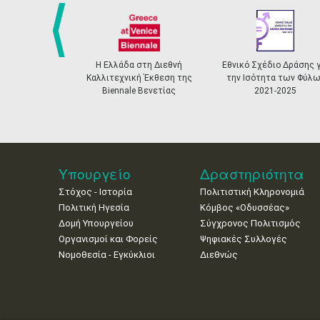
prev
Η Ελλάδα στη Διεθνή
Εθνικό Σχέδιο Δράσης γ
Καλλιτεχνική Έκθεση της
την Ισότητα των Φύλω
Biennale Βενετίας
2021-2025
Υπουργείο
Δραστηριότητα
Στόχος - Ιστορία
Πολιτιστική Κληρονομιά
Πολιτική Ηγεσία
Κόμβος «Οδυσσέας»
Δομή Υπουργείου
Σύγχρονος Πολιτισμός
Οργανισμοί και Φορείς
Ψηφιακές Συλλογές
Νομοθεσία - Εγκύκλιοι
Διεθνώς