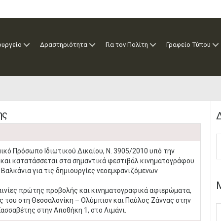
ουργείο
Δραστηριότητα
Για τον Πολίτη
Γραφείο Τύπου
ης
Δ
κό Πρόσωπο Ιδιωτικού Δικαίου, Ν. 3905/2010 υπό την
 και κατατάσσεται στα σημαντικά φεστιβάλ κινηματογράφου
 Βαλκάνια για τις δημιουργίες νεοεμφανιζόμενων
ταινίες πρώτης προβολής και κινηματογραφικά αφιερώματα,
ς του στη Θεσσαλονίκη – Ολύμπιον και Παύλος Ζάννας στην
ασσαβέτης στην Αποθήκη 1, στο Λιμάνι.