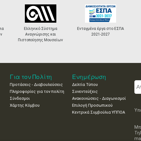
ια
Ελληνικό Σύστημα
Ενταγμένα έργα στο ΕΣΠΑ
ν
Αναγνώρισης και
2021-2027
Πιστοποίησης Μουσείων
Για τον Πολίτη
Ενημέρωση
Προτάσεις - Διαβουλεύσεις
Δελτία Τύπου
Πληροφορίες για τον πολίτη
Συνεντεύξεις
Σύνδεσμοι
Ανακοινώσεις - Διαγωνισμοί
Χάρτης Κόμβου
Επιλογή Προσωπικού
Υπ
Κεντρικά Συμβούλια ΥΠΠΟΑ
Μπ
Τη
mai