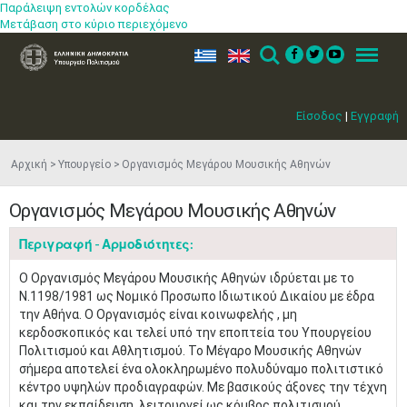
Παράλειψη εντολών κορδέλας
Μετάβαση στο κύριο περιεχόμενο
ελ
en
Search
Menu
Είσοδος
|
Εγγραφή
Αρχική
Υπουργείο
Οργανισμός Μεγάρου Μουσικής Αθηνών
Οργανισμός Μεγάρου Μουσικής Αθηνών
Περιγραφή - Αρμοδιότητες:
Ο Οργανισμός Μεγάρου Μουσικής Αθηνών ιδρύεται με το
Ν.1198/1981 ως Νομικό Προσωπο Ιδιωτικού Δικαίου με έδρα
την Αθήνα. Ο Οργανισμός είναι κοινωφελής , μη
κερδοσκοπικός και τελεί υπό την εποπτεία του Υπουργείου
Πολιτισμού και Αθλητισμού. Το Μέγαρο Μουσικής Αθηνών
σήμερα αποτελεί ένα ολοκληρωμένο πολυδύναμο πολιτιστικό
κέντρο υψηλών προδιαγραφών. Με βασικούς άξονες την τέχνη
και την εκπαίδευση, λειτουργεί ως κόμβος πολιτισμού,