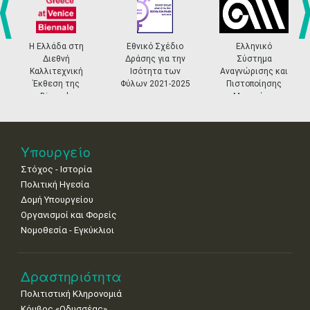
•
•
•
•
•
•
•
4
5
6
7
8
9
10
•
•
•
•
•
•
•
prev
ne
Η Ελλάδα στη
Εθνικό Σχέδιο
Ελληνικό
Διεθνή
Δράσης για την
Σύστημα
11
12
13
14
15
16
17
Καλλιτεχνική
Ισότητα των
Αναγνώρισης και
•
•
•
•
•
•
•
Έκθεση της
Φύλων 2021-2025
Πιστοποίησης
Biennale
Μουσείων
18
19
20
21
22
23
24
Βενετίας
•
•
•
•
•
•
•
25
26
27
28
29
30
31
Υπουργείο
•
•
•
•
•
•
•
Στόχος - Ιστορία
Πολιτική Ηγεσία
Δομή Υπουργείου
Οργανισμοί και Φορείς
Νομοθεσία - Εγκύκλιοι
Δραστηριότητα
Πολιτιστική Κληρονομιά
Κόμβος «Οδυσσέας»