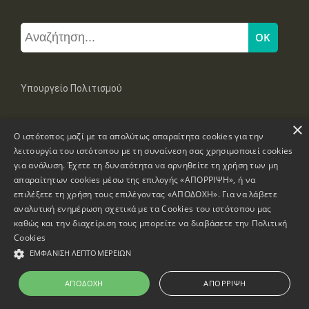
Υπουργείο Πολιτισμού
×
Μπουμπουλίνας 20-22, 106 82 Αθήνα
Ο ιστότοπος μαζί με τα απολύτως απαραίτητα cookies για την
Τηλ: +30 2131322100, 2131322421
mail: grplk@culture.gr
λειτουργία του ιστότοπου με τη συναίνεση σας χρησιμοποιεί cookies
για ανάλυση. Έχετε τη δυνατότητα να αρνηθείτε τη χρήση των μη
απαραίτητων cookies μέσω της επιλογής «ΑΠΟΡΡΙΨΗ», ή να
επιλέξετε τη χρήση τους επιλέγοντας «ΑΠΟΔΟΧΗ». Για να λάβετε
αναλυτική ενημέρωση σχετικά με τα Cookies του ιστότοπου μας
καθώς και την διαχείριση τους μπορείτε να διαβάσετε την
Πολιτική
Πνευματικά Δικαιώματα © 1995-2026 Υπουργείο Πολιτισμού
Cookies
ΕΜΦΆΝΙΣΗ ΛΕΠΤΟΜΕΡΕΙΏΝ
Πληροφορίες Ιστοσελίδας
Δήλωση Προσβασιμότητας
ΑΠΟΔΟΧΉ
ΑΠΌΡΡΙΨΗ