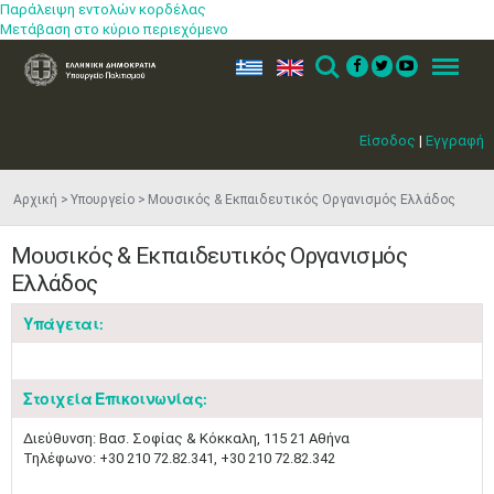
Παράλειψη εντολών κορδέλας
Μετάβαση στο κύριο περιεχόμενο
ελ
en
Search
Menu
Είσοδος
|
Εγγραφή
Αρχική
Υπουργείο
Μουσικός & Εκπαιδευτικός Οργανισμός Ελλάδος
Μουσικός & Εκπαιδευτικός Οργανισμός
Ελλάδος
Υπάγεται:
Στοιχεία Επικοινωνίας:
Διεύθυνση: Βασ. Σοφίας & Κόκκαλη, 115 21 Αθήνα
Τηλέφωνο: +30 210 72.82.341, +30 210 72.82.342