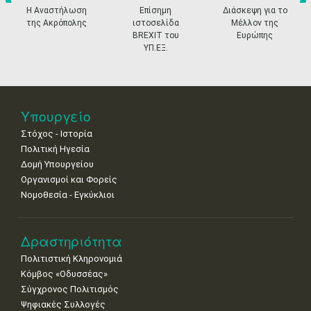
•
•
•
•
•
•
•
prev
ne
Η Αναστήλωση
Επίσημη
Διάσκεψη για το
της Ακρόπολης
ιστοσελίδα
Μέλλον της
18
19
20
21
22
23
24
BREXIT του
Ευρώπης
•
•
•
•
•
•
•
ΥΠ.ΕΞ.
25
26
27
28
29
30
31
•
•
•
•
•
•
•
Νοε
1
2
3
4
5
6
7
Υπουργείο
•
•
•
•
•
•
•
Στόχος - Ιστορία
8
9
10
11
12
13
14
Πολιτική Ηγεσία
•
•
•
•
•
•
•
Δομή Υπουργείου
Οργανισμοί και Φορείς
15
16
17
18
19
20
21
Νομοθεσία - Εγκύκλιοι
•
•
•
•
•
•
•
22
23
24
25
26
27
28
•
•
•
•
•
•
•
Δραστηριότητα
Πολιτιστική Κληρονομιά
29
30
Κόμβος «Οδυσσέας»
•
•
Σύγχρονος Πολιτισμός
Ψηφιακές Συλλογές