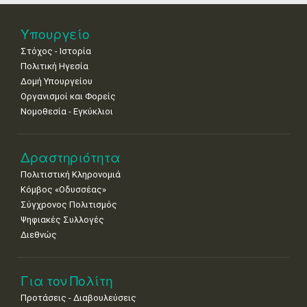
•
•
•
•
•
•
•
Νοε
1
2
3
4
5
6
7
Υπουργείο
•
•
•
•
•
•
•
Στόχος - Ιστορία
8
9
10
11
12
13
14
Πολιτική Ηγεσία
•
•
•
•
•
•
•
Δομή Υπουργείου
Οργανισμοί και Φορείς
15
16
17
18
19
20
21
Νομοθεσία - Εγκύκλιοι
•
•
•
•
•
•
•
22
23
24
25
26
27
28
•
•
•
•
•
•
•
Δραστηριότητα
Πολιτιστική Κληρονομιά
29
30
Κόμβος «Οδυσσέας»
•
•
Σύγχρονος Πολιτισμός
Ψηφιακές Συλλογές
Διεθνώς
Για τον Πολίτη
Προτάσεις - Διαβουλεύσεις