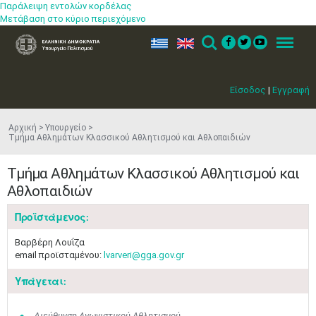
Παράλειψη εντολών κορδέλας
Μετάβαση στο κύριο περιεχόμενο
ελ
en
Search
Menu
Είσοδος
|
Εγγραφή
Αρχική
Υπουργείο
Τμήμα Αθλημάτων Κλασσικού Αθλητισμού και Αθλοπαιδιών
Τμήμα Αθλημάτων Κλασσικού Αθλητισμού και
Αθλοπαιδιών
Προϊστάμενος:
Βαρβέρη Λουΐζα
email προϊσταμένου:
lvarveri@gga.gov.gr
Υπάγεται:
Διεύθυνση Αγωνιστικού Αθλητισμού