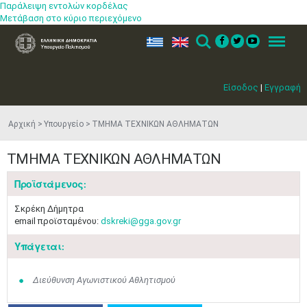
Παράλειψη εντολών κορδέλας
Μετάβαση στο κύριο περιεχόμενο
ελ
en
Search
Menu
Είσοδος
|
Εγγραφή
Αρχική
Υπουργείο
ΤΜΗΜΑ ΤΕΧΝΙΚΩΝ ΑΘΛΗΜΑΤΩΝ
ΤΜΗΜΑ ΤΕΧΝΙΚΩΝ ΑΘΛΗΜΑΤΩΝ
Προϊστάμενος:
Σκρέκη Δήμητρα
email προϊσταμένου:
dskreki@gga.gov.gr
Υπάγεται:
Διεύθυνση Αγωνιστικού Αθλητισμού