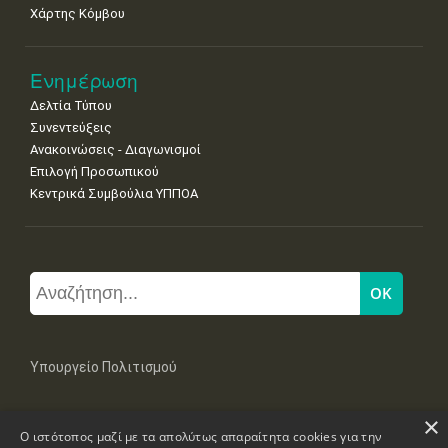
Χάρτης Κόμβου
Ενημέρωση
Δελτία Τύπου
Συνεντεύξεις
Ανακοινώσεις - Διαγωνισμοί
Επιλογή Προσωπικού
Κεντρικά Συμβούλια ΥΠΠΟΑ
Υπουργείο Πολιτισμού
×
Μπουμπουλίνας 20-22, 106 82 Αθήνα
Ο ιστότοπος μαζί με τα απολύτως απαραίτητα cookies για την
Τηλ: +30 2131322100, 2131322421