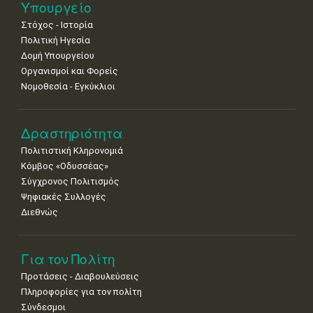
Νοε
1
2
3
4
5
6
7
Υπουργείο
•
•
•
•
•
•
•
Στόχος - Ιστορία
8
9
10
11
12
13
14
Πολιτική Ηγεσία
•
•
•
•
•
•
•
Δομή Υπουργείου
Οργανισμοί και Φορείς
15
16
17
18
19
20
21
Νομοθεσία - Εγκύκλιοι
•
•
•
•
•
•
•
22
23
24
25
26
27
28
•
•
•
•
•
•
•
Δραστηριότητα
Πολιτιστική Κληρονομιά
29
30
Κόμβος «Οδυσσέας»
•
•
Σύγχρονος Πολιτισμός
Ψηφιακές Συλλογές
Διεθνώς
Για τον Πολίτη
Προτάσεις - Διαβουλεύσεις
Πληροφορίες για τον πολίτη
Σύνδεσμοι