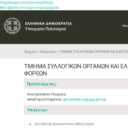
Παράλειψη εντολών κορδέλας
Μετάβαση στο κύριο περιεχόμενο
Υπ
Αρχική
Υπουργείο
ΤΜΗΜΑ ΣΥΛΛΟΓΙΚΩΝ ΟΡΓΑΝΩΝ ΚΑΙ ΕΛΕΓΧ
ΤΜΗΜΑ ΣΥΛΛΟΓΙΚΩΝ ΟΡΓΑΝΩΝ ΚΑΙ Ε
ΦΟΡΕΩΝ
Προϊστάμενος:
Κουτρελάκου Γεωργία
email προϊσταμένου:
gkoutrelakou@gga.gov.gr
Υπάγεται:
Διεύθυνση Αγωνιστικού Αθλητισμού