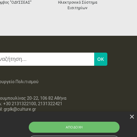
•
•
•
•
•
•
•
next
όμβος "ΟΔΥΣΣΕΑΣ"
Ηλεκτρονικό Σύστημα
«Η Ευρώπη σ
Εισιτηρίων
18
19
20
21
22
23
24
•
•
•
•
•
•
•
25
26
27
28
29
30
31
•
•
•
•
•
•
•
Νοε
1
2
3
4
5
6
7
•
•
•
•
•
•
•
8
9
10
11
12
13
14
•
•
•
•
•
•
•
15
16
17
18
19
20
21
ουργείο Πολιτισμού
•
•
•
•
•
•
•
22
23
24
25
26
27
28
ουμπουλίνας 20-22, 106 82 Αθήνα
•
•
•
•
•
•
•
λ: +30 2131322100, 2131322421
l: grplk@culture.gr
×
29
30
•
•
ΑΠΟΔΟΧΉ