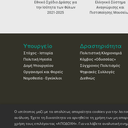
prev
Εθνικό Σχέδιο Δράσης για
Ελληνικό Σύστημα
την Ισότητα των Φύλων
Αναγνώρισης και
2021-2025
Πιστοποίησης Μουσεί
Υπουργείο
Δραστηριότητα
Στόχος - Ιστορία
Πολιτιστική Κληρονομιά
Πολιτική Ηγεσία
Κόμβος «Οδυσσέας»
Δομή Υπουργείου
Σύγχρονος Πολιτισμός
Οργανισμοί και Φορείς
Ψηφιακές Συλλογές
Νομοθεσία - Εγκύκλιοι
Διεθνώς
Ο ιστότοπος μαζί με τα απολύτως απαραίτητα cookies για την λειτο
ανάλυση. Έχετε τη δυνατότητα να αρνηθείτε τη χρήση των μη απαρ
χρήση τους επιλέγοντας «ΑΠΟΔΟΧΗ». Για να λάβετε αναλυτική ενημ