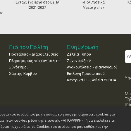
Ενταγμένα έργα στο ΕΣΠΑ
«Πολιτιστικά
Κ
2021-2027
Masterplans»
ων
Για τον Πολίτη
Ενημέρωση
Προτάσεις - Διαβουλεύσεις
Δελτία Τύπου
Πληροφορίες για τον πολίτη
Συνεντεύξεις
Σύνδεσμοι
Ανακοινώσεις - Διαγωνισμοί
Χάρτης Κόμβου
Επιλογή Προσωπικού
Υπ
Κεντρικά Συμβούλια ΥΠΠΟΑ
Μπ
Τη
mai
υργία του ιστότοπου με τη συναίνεση σας χρησιμοποιεί cookies για
αίτητων cookies μέσω της επιλογής «ΑΠΟΡΡΙΨΗ», ή να επιλέξετε τη
έρωση σχετικά με τα Cookies του ιστότοπου μας καθώς και την