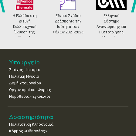
4
5
6
7
8
9
10
•
•
•
•
•
•
•
prev
ne
Η Ελλάδα στη
Εθνικό Σχέδιο
Ελληνικό
Διεθνή
Δράσης για την
Σύστημα
11
12
13
14
15
16
17
Καλλιτεχνική
Ισότητα των
Αναγνώρισης και
•
•
•
•
•
•
•
Έκθεση της
Φύλων 2021-2025
Πιστοποίησης
Biennale
Μουσείων
18
19
20
21
22
23
24
Βενετίας
•
•
•
•
•
•
•
25
26
27
28
29
30
31
Υπουργείο
•
•
•
•
•
•
•
Στόχος - Ιστορία
Πολιτική Ηγεσία
Δομή Υπουργείου
Οργανισμοί και Φορείς
Νομοθεσία - Εγκύκλιοι
Δραστηριότητα
Πολιτιστική Κληρονομιά
Κόμβος «Οδυσσέας»