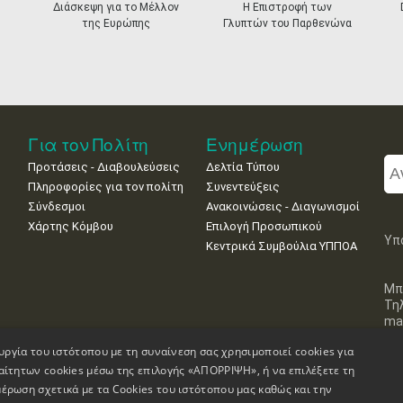
Διάσκεψη για το Μέλλον
Η Επιστροφή των
της Ευρώπης
Γλυπτών του Παρθενώνα
Για τον Πολίτη
Ενημέρωση
Προτάσεις - Διαβουλεύσεις
Δελτία Τύπου
Πληροφορίες για τον πολίτη
Συνεντεύξεις
Σύνδεσμοι
Ανακοινώσεις - Διαγωνισμοί
Χάρτης Κόμβου
Επιλογή Προσωπικού
Υπ
Κεντρικά Συμβούλια ΥΠΠΟΑ
Μπ
Τη
mai
υργία του ιστότοπου με τη συναίνεση σας χρησιμοποιεί cookies για
αίτητων cookies μέσω της επιλογής «ΑΠΟΡΡΙΨΗ», ή να επιλέξετε τη
έρωση σχετικά με τα Cookies του ιστότοπου μας καθώς και την