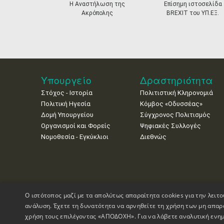
prev
Η Αναστήλωση της
Επίσημη ιστοσελίδα
Ακρόπολης
BREXIT του ΥΠ.ΕΞ.
Υπουργείο
Δραστηριότητα
Στόχος - Ιστορία
Πολιτιστική Κληρονομιά
Πολιτική Ηγεσία
Κόμβος «Οδυσσέας»
Δομή Υπουργείου
Σύγχρονος Πολιτισμός
Οργανισμοί και Φορείς
Ψηφιακές Συλλογές
Νομοθεσία - Εγκύκλιοι
Διεθνώς
Ο ιστότοπος μαζί με τα απολύτως απαραίτητα cookies για την λειτο
ανάλυση. Έχετε τη δυνατότητα να αρνηθείτε τη χρήση των μη απαρ
χρήση τους επιλέγοντας «ΑΠΟΔΟΧΗ». Για να λάβετε αναλυτική ενημ