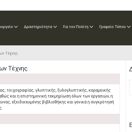
ουργείο
Δραστηριότητα
Για τον Πολίτη
Γραφείο Τύπου
ων Τέχνης.
ων Τέχνης.
Δ
ας, τοιχογραφίας, γλυπτικής, ξυλογλυπτικής, κεραμεικής
καθώς και η επιστημονική τεκμηρίωση όλων των εργασιών, η
υνας, εξειδικευμένης βιβλιοθήκης και γενικά η συγκρότησή
ς.
Ε