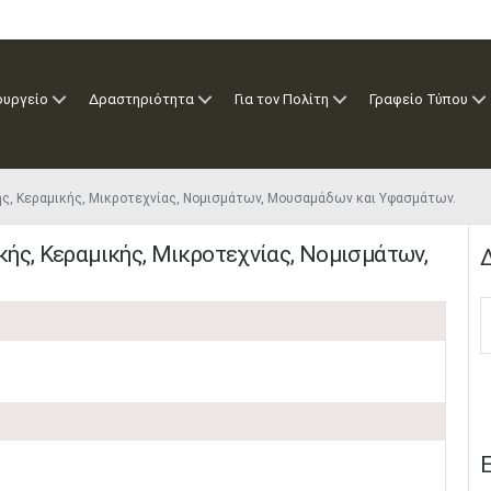
ουργείο
Δραστηριότητα
Για τον Πολίτη
Γραφείο Τύπου
ής, Κεραμικής, Μικροτεχνίας, Νομισμάτων, Μουσαμάδων και Υφασμάτων.
ής, Κεραμικής, Μικροτεχνίας, Νομισμάτων,
Δ
Ε