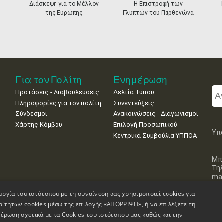
Διάσκεψη για το Μέλλον
Η Επιστροφή των
της Ευρώπης
Γλυπτών του Παρθενώνα
Για τον Πολίτη
Ενημέρωση
Προτάσεις - Διαβουλεύσεις
Δελτία Τύπου
Πληροφορίες για τον πολίτη
Συνεντεύξεις
Σύνδεσμοι
Ανακοινώσεις - Διαγωνισμοί
Χάρτης Κόμβου
Επιλογή Προσωπικού
Υπ
Κεντρικά Συμβούλια ΥΠΠΟΑ
Μπ
Τη
mai
υργία του ιστότοπου με τη συναίνεση σας χρησιμοποιεί cookies για
αίτητων cookies μέσω της επιλογής «ΑΠΟΡΡΙΨΗ», ή να επιλέξετε τη
έρωση σχετικά με τα Cookies του ιστότοπου μας καθώς και την