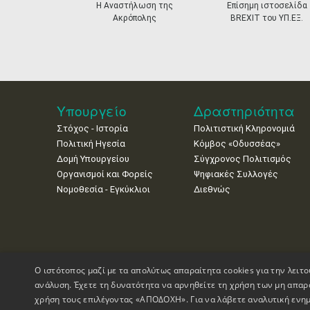
prev
Η Αναστήλωση της
Επίσημη ιστοσελίδα
Ακρόπολης
BREXIT του ΥΠ.ΕΞ.
Υπουργείο
Δραστηριότητα
Στόχος - Ιστορία
Πολιτιστική Κληρονομιά
Πολιτική Ηγεσία
Κόμβος «Οδυσσέας»
Δομή Υπουργείου
Σύγχρονος Πολιτισμός
Οργανισμοί και Φορείς
Ψηφιακές Συλλογές
Νομοθεσία - Εγκύκλιοι
Διεθνώς
Ο ιστότοπος μαζί με τα απολύτως απαραίτητα cookies για την λειτο
ανάλυση. Έχετε τη δυνατότητα να αρνηθείτε τη χρήση των μη απαρ
χρήση τους επιλέγοντας «ΑΠΟΔΟΧΗ». Για να λάβετε αναλυτική ενημ