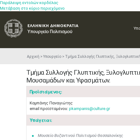
Παράλειψη εντολών κορδέλας
Μετάβαση στο κύριο περιεχόμενο
Υπ
Αρχική
Υπουργείο
Τμήμα Συλλογής Γλυπτικής, Ξυλογλυπτικ
Τμήμα Συλλογής Γλυπτικής, Ξυλογλυπτικ
Μουσαμάδων και Υφασμάτων.
Προϊστάμενος:
Καμπάνης Παναγιώτης
email προϊσταμένου:
pkampanis@culture.gr
Υπάγεται:
Μουσείο Βυζαντινού Πολιτισμού Θεσσαλονίκης