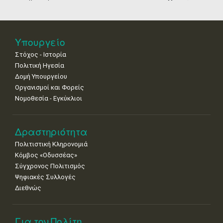
Biennale
Μουσείων
25
26
27
28
29
30
31
Βενετίας
•
•
•
•
•
•
•
Νοε
1
2
3
4
5
6
7
Υπουργείο
•
•
•
•
•
•
•
Στόχος - Ιστορία
8
9
10
11
12
13
14
Πολιτική Ηγεσία
•
•
•
•
•
•
•
Δομή Υπουργείου
Οργανισμοί και Φορείς
15
16
17
18
19
20
21
Νομοθεσία - Εγκύκλιοι
•
•
•
•
•
•
•
22
23
24
25
26
27
28
•
•
•
•
•
•
•
Δραστηριότητα
Πολιτιστική Κληρονομιά
29
30
Κόμβος «Οδυσσέας»
•
•
Σύγχρονος Πολιτισμός
Ψηφιακές Συλλογές
Διεθνώς
Για τον Πολίτη