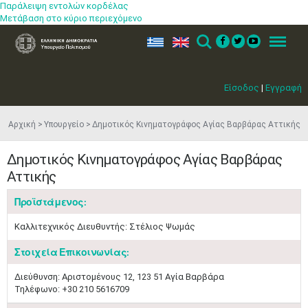
Παράλειψη εντολών κορδέλας
Μετάβαση στο κύριο περιεχόμενο
ελ
en
Search
Menu
Είσοδος
|
Εγγραφή
Αρχική
Υπουργείο
Δημοτικός Κινηματογράφος Αγίας Βαρβάρας Αττικής
Δημοτικός Κινηματογράφος Αγίας Βαρβάρας
Αττικής
Προϊστάμενος:
Καλλιτεχνικός Διευθυντής: Στέλιος Ψωμάς
Στοιχεία Επικοινωνίας:
Διεύθυνση: Αριστομένους 12, 123 51 Αγία Βαρβάρα
Τηλέφωνο: +30 210 5616709