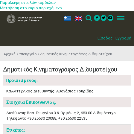
Παράλειψη εντολών κορδέλας
Μετάβαση στο κύριο περιεχόμενο
ελ
en
Search
Menu
Είσοδος
|
Εγγραφή
Αρχική
Υπουργείο
Δημοτικός Κινηματογράφος Διδυμοτείχου
Δημοτικός Κινηματογράφος Διδυμοτείχου
Προϊστάμενος:
Καλλιτεχνικός Διευθυντής: Αθανάσιος Γουρίδης
Στοιχεία Επικοινωνίας:
Διεύθυνση: Βασ. Γεωργίου 3 & Ορφέως 2, 683 00 Διδυμότειχο
Μαϊ
1
2
Τηλέφωνο: +30 25530 23088, +30 25530 22535
•
•
Ετικέτες:
3
4
5
6
7
8
9