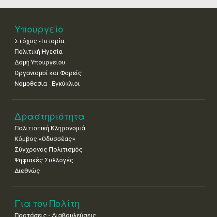
•
•
•
•
•
•
•
25
26
27
28
29
30
31
Υπουργείο
•
•
•
•
•
•
•
Στόχος - Ιστορία
Πολιτική Ηγεσία
Δομή Υπουργείου
Οργανισμοί και Φορείς
Νομοθεσία - Εγκύκλιοι
Δραστηριότητα
Πολιτιστική Κληρονομιά
Κόμβος «Οδυσσέας»
Σύγχρονος Πολιτισμός
Ψηφιακές Συλλογές
Διεθνώς
Για τον Πολίτη
Προτάσεις - Διαβουλεύσεις