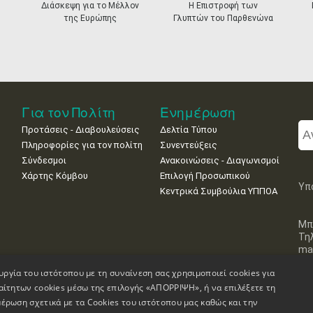
Διάσκεψη για το Μέλλον
Η Επιστροφή των
της Ευρώπης
Γλυπτών του Παρθενώνα
Για τον Πολίτη
Ενημέρωση
Προτάσεις - Διαβουλεύσεις
Δελτία Τύπου
Πληροφορίες για τον πολίτη
Συνεντεύξεις
Σύνδεσμοι
Ανακοινώσεις - Διαγωνισμοί
Χάρτης Κόμβου
Επιλογή Προσωπικού
Υπ
Κεντρικά Συμβούλια ΥΠΠΟΑ
Μπ
Τη
mai
υργία του ιστότοπου με τη συναίνεση σας χρησιμοποιεί cookies για
αίτητων cookies μέσω της επιλογής «ΑΠΟΡΡΙΨΗ», ή να επιλέξετε τη
έρωση σχετικά με τα Cookies του ιστότοπου μας καθώς και την