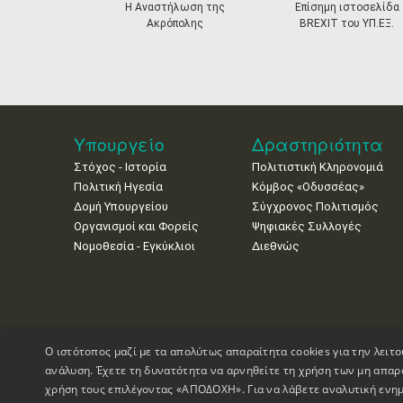
prev
Η Αναστήλωση της
Επίσημη ιστοσελίδα
Ακρόπολης
BREXIT του ΥΠ.ΕΞ.
Υπουργείο
Δραστηριότητα
Στόχος - Ιστορία
Πολιτιστική Κληρονομιά
Πολιτική Ηγεσία
Κόμβος «Οδυσσέας»
Δομή Υπουργείου
Σύγχρονος Πολιτισμός
Οργανισμοί και Φορείς
Ψηφιακές Συλλογές
Νομοθεσία - Εγκύκλιοι
Διεθνώς
Ο ιστότοπος μαζί με τα απολύτως απαραίτητα cookies για την λειτο
ανάλυση. Έχετε τη δυνατότητα να αρνηθείτε τη χρήση των μη απαρ
χρήση τους επιλέγοντας «ΑΠΟΔΟΧΗ». Για να λάβετε αναλυτική ενημ