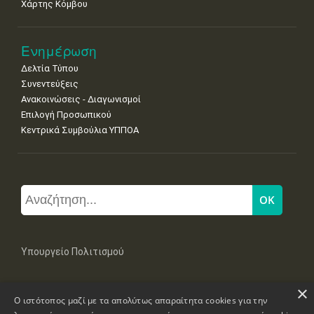
Χάρτης Κόμβου
Ενημέρωση
Δελτία Τύπου
Συνεντεύξεις
Ανακοινώσεις - Διαγωνισμοί
Επιλογή Προσωπικού
Κεντρικά Συμβούλια ΥΠΠΟΑ
Υπουργείο Πολιτισμού
×
Μπουμπουλίνας 20-22, 106 82 Αθήνα
Ο ιστότοπος μαζί με τα απολύτως απαραίτητα cookies για την
Τηλ: +30 2131322100, 2131322421