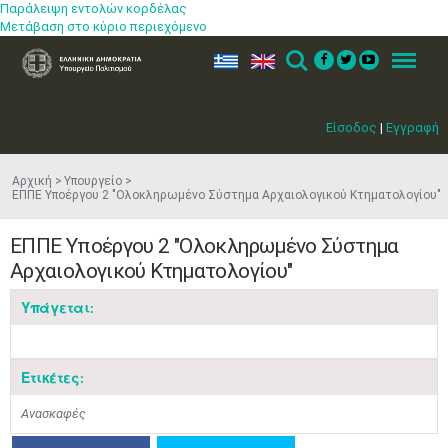
Παράλειψη εντολών κορδέλας
Μετάβαση στο κύριο περιεχόμενο
ελ
en
Search
Menu
Είσοδος
|
Εγγραφή
Αρχική
Υπουργείο
ΕΠΠΕ Υποέργου 2 "Ολοκληρωμένο Σύστημα Αρχαιολογικού Κτηματολογίου"
ΕΠΠΕ Υποέργου 2 "Ολοκληρωμένο Σύστημα
Αρχαιολογικού Κτηματολογίου"
Υπάγεται:
Μαϊ
1
2
•
•
Ετικέτες:
3
4
5
6
7
8
9
•
•
•
•
•
•
•
Ανασκαφές
10
11
12
13
14
15
16