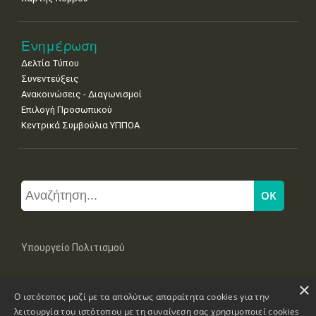
Ενημέρωση
Δελτία Τύπου
Συνεντεύξεις
Ανακοινώσεις - Διαγωνισμοί
Επιλογή Προσωπικού
Κεντρικά Συμβούλια ΥΠΠΟΑ
Υπουργείο Πολιτισμού
×
Μπουμπουλίνας 20-22, 106 82 Αθήνα
Ο ιστότοπος μαζί με τα απολύτως απαραίτητα cookies για την
Τηλ: +30 2131322100, 2131322421
mail: grplk@culture.gr
λειτουργία του ιστότοπου με τη συναίνεση σας χρησιμοποιεί cookies