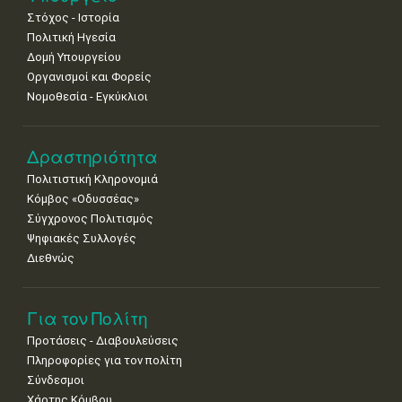
•
•
•
•
•
•
•
Στόχος - Ιστορία
8
9
10
11
12
13
14
Πολιτική Ηγεσία
•
•
•
•
•
•
•
Δομή Υπουργείου
Οργανισμοί και Φορείς
15
16
17
18
19
20
21
Νομοθεσία - Εγκύκλιοι
•
•
•
•
•
•
•
22
23
24
25
26
27
28
•
•
•
•
•
•
•
Δραστηριότητα
Πολιτιστική Κληρονομιά
29
30
Κόμβος «Οδυσσέας»
•
•
Σύγχρονος Πολιτισμός
Ψηφιακές Συλλογές
Διεθνώς
Για τον Πολίτη
Προτάσεις - Διαβουλεύσεις
Πληροφορίες για τον πολίτη
Σύνδεσμοι
Χάρτης Κόμβου