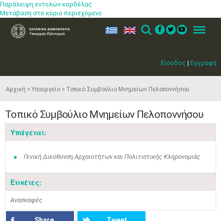
Παράλειψη εντολών κορδέλας
Μετάβαση στο κύριο περιεχόμενο
ελ
en
Search
Menu
Είσοδος
|
Εγγραφή
Αρχική
Υπουργείο
Τοπικό Συμβούλιο Μνημείων Πελοποννήσου
Τοπικό Συμβούλιο Μνημείων Πελοποννήσου
Υπάγεται:
Γενική Διεύθυνση Αρχαιοτήτων και Πολιτιστικής Κληρονομιάς
Ετικέτες:
Ανασκαφές
Share
Tweet