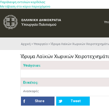
Παράλειψη εντολών κορδέλας
Μετάβαση στο κύριο περιεχόμενο
Υπ
Αρχική
Υπουργείο
Ίδρυμα Λαϊκών Χωρικών Χειροτεχνημάτω
Ίδρυμα Λαϊκών Χωρικών Χειροτεχνημάτ
Υπάγεται:
Ετικέτες:
Ανασκαφές
Share
Tweet