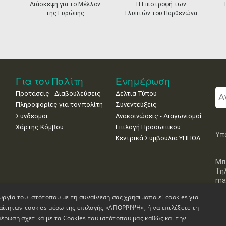
Διάσκεψη για το Μέλλον
Η Επιστροφή των
της Ευρώπης
Γλυπτών του Παρθενώνα
Για τον Πολίτη
Ενημέρωση
Προτάσεις - Διαβουλεύσεις
Δελτία Τύπου
Πληροφορίες για τον πολίτη
Συνεντεύξεις
Σύνδεσμοι
Ανακοινώσεις - Διαγωνισμοί
Χάρτης Κόμβου
Επιλογή Προσωπικού
Υπ
Κεντρικά Συμβούλια ΥΠΠΟΑ
Μπ
Τη
mai
υργία του ιστότοπου με τη συναίνεση σας χρησιμοποιεί cookies για
αίτητων cookies μέσω της επιλογής «ΑΠΟΡΡΙΨΗ», ή να επιλέξετε τη
έρωση σχετικά με τα Cookies του ιστότοπου μας καθώς και την