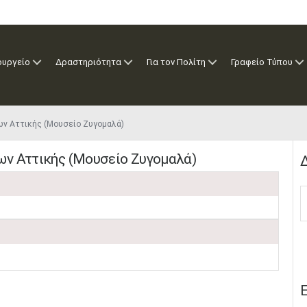
ουργείο
Δραστηριότητα
Για τον Πολίτη
Γραφείο Τύπου
ν Αττικής (Μουσείο Ζυγομαλά)
ων Αττικής (Μουσείο Ζυγομαλά)
Δ
Ε