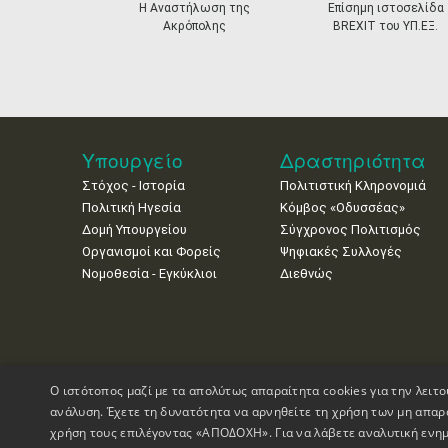
prev
Η Αναστήλωση της
Επίσημη ιστοσελίδα
Ακρόπολης
BREXIT του ΥΠ.ΕΞ.
Υπουργείο
Δραστηριότητα
Στόχος - Ιστορία
Πολιτιστική Κληρονομιά
Πολιτική Ηγεσία
Κόμβος «Οδυσσέας»
Δομή Υπουργείου
Σύγχρονος Πολιτισμός
Οργανισμοί και Φορείς
Ψηφιακές Συλλογές
Νομοθεσία - Εγκύκλιοι
Διεθνώς
Ο ιστότοπος μαζί με τα απολύτως απαραίτητα cookies για την λειτο
ανάλυση. Έχετε τη δυνατότητα να αρνηθείτε τη χρήση των μη απαρ
χρήση τους επιλέγοντας «ΑΠΟΔΟΧΗ». Για να λάβετε αναλυτική ενημ