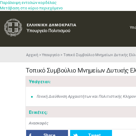
Παράλειψη εντολών κορδέλας
Μετάβαση στο κύριο περιεχόμενο
Υπ
Αρχική
Υπουργείο
Τοπικό Συμβούλιο Μνημείων Δυτικής Ελ
Τοπικό Συμβούλιο Μνημείων Δυτικής Ε
Υπάγεται:
Γενική Διεύθυνση Αρχαιοτήτων και Πολιτιστικής Κληρον
Ετικέτες:
Ανασκαφές
Share
Tweet