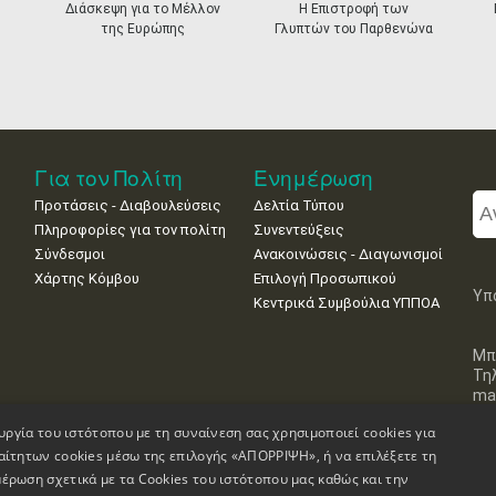
Διάσκεψη για το Μέλλον
Η Επιστροφή των
της Ευρώπης
Γλυπτών του Παρθενώνα
Για τον Πολίτη
Ενημέρωση
Προτάσεις - Διαβουλεύσεις
Δελτία Τύπου
Πληροφορίες για τον πολίτη
Συνεντεύξεις
Σύνδεσμοι
Ανακοινώσεις - Διαγωνισμοί
Χάρτης Κόμβου
Επιλογή Προσωπικού
Υπ
Κεντρικά Συμβούλια ΥΠΠΟΑ
Μπ
Τη
mai
υργία του ιστότοπου με τη συναίνεση σας χρησιμοποιεί cookies για
αίτητων cookies μέσω της επιλογής «ΑΠΟΡΡΙΨΗ», ή να επιλέξετε τη
έρωση σχετικά με τα Cookies του ιστότοπου μας καθώς και την