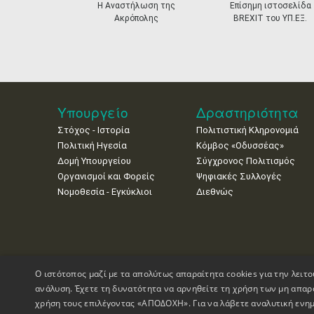
prev
Η Αναστήλωση της
Επίσημη ιστοσελίδα
Ακρόπολης
BREXIT του ΥΠ.ΕΞ.
Υπουργείο
Δραστηριότητα
Στόχος - Ιστορία
Πολιτιστική Κληρονομιά
Πολιτική Ηγεσία
Κόμβος «Οδυσσέας»
Δομή Υπουργείου
Σύγχρονος Πολιτισμός
Οργανισμοί και Φορείς
Ψηφιακές Συλλογές
Νομοθεσία - Εγκύκλιοι
Διεθνώς
Ο ιστότοπος μαζί με τα απολύτως απαραίτητα cookies για την λειτο
ανάλυση. Έχετε τη δυνατότητα να αρνηθείτε τη χρήση των μη απαρ
χρήση τους επιλέγοντας «ΑΠΟΔΟΧΗ». Για να λάβετε αναλυτική ενημ