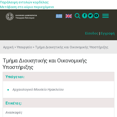
Παράλειψη εντολών κορδέλας
Μετάβαση στο κύριο περιεχόμενο
ελ
en
Search
Menu
Είσοδος
|
Εγγραφή
Αρχική
Υπουργείο
Τμήμα Διοικητικής και Οικονομικής Υποστήριξης
Τμήμα Διοικητικής και Οικονομικής
Υποστήριξης
Υπάγεται:
Αρχαιολογικό Μουσείο Ηρακλείου
Ετικέτες:
Ανασκαφές