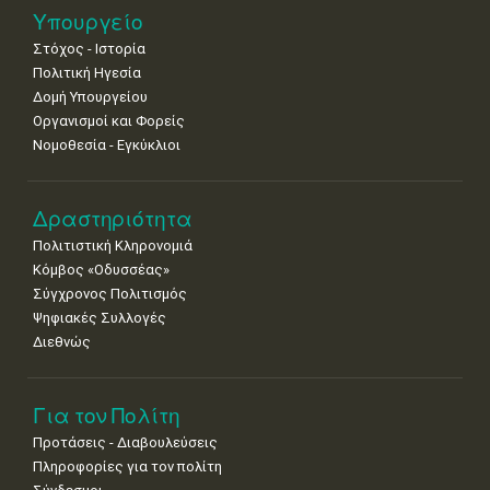
Νοε
1
2
3
4
5
6
7
Υπουργείο
•
•
•
•
•
•
•
Στόχος - Ιστορία
8
9
10
11
12
13
14
Πολιτική Ηγεσία
•
•
•
•
•
•
•
Δομή Υπουργείου
Οργανισμοί και Φορείς
15
16
17
18
19
20
21
Νομοθεσία - Εγκύκλιοι
•
•
•
•
•
•
•
22
23
24
25
26
27
28
•
•
•
•
•
•
•
Δραστηριότητα
Πολιτιστική Κληρονομιά
29
30
Κόμβος «Οδυσσέας»
•
•
Σύγχρονος Πολιτισμός
Ψηφιακές Συλλογές
Διεθνώς
Για τον Πολίτη
Προτάσεις - Διαβουλεύσεις
Πληροφορίες για τον πολίτη