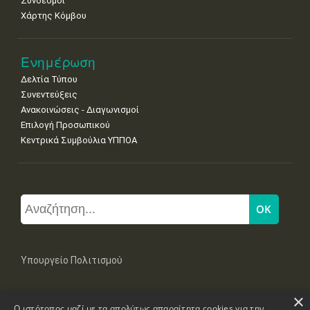
Σύνδεσμοι
Χάρτης Κόμβου
Ενημέρωση
Δελτία Τύπου
Συνεντεύξεις
Ανακοινώσεις - Διαγωνισμοί
Επιλογή Προσωπικού
Κεντρικά Συμβούλια ΥΠΠΟΑ
Υπουργείο Πολιτισμού
×
Μπουμπουλίνας 20-22, 106 82 Αθήνα
Ο ιστότοπος μαζί με τα απολύτως απαραίτητα cookies για την
Τηλ: +30 2131322100, 2131322421