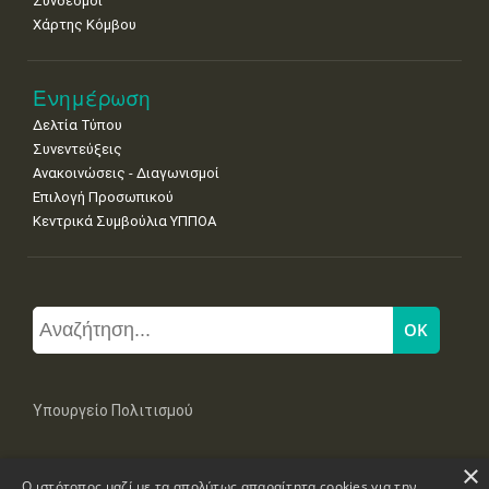
Σύνδεσμοι
Χάρτης Κόμβου
Ενημέρωση
Δελτία Τύπου
Συνεντεύξεις
Ανακοινώσεις - Διαγωνισμοί
Επιλογή Προσωπικού
Κεντρικά Συμβούλια ΥΠΠΟΑ
Υπουργείο Πολιτισμού
×
Μπουμπουλίνας 20-22, 106 82 Αθήνα
Ο ιστότοπος μαζί με τα απολύτως απαραίτητα cookies για την
Τηλ: +30 2131322100, 2131322421