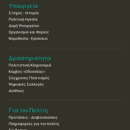
Νοε
1
2
3
4
5
6
7
Υπουργείο
•
•
•
•
•
•
•
Στόχος - Ιστορία
8
9
10
11
12
13
14
Πολιτική Ηγεσία
•
•
•
•
•
•
•
Δομή Υπουργείου
Οργανισμοί και Φορείς
15
16
17
18
19
20
21
Νομοθεσία - Εγκύκλιοι
•
•
•
•
•
•
•
22
23
24
25
26
27
28
•
•
•
•
•
•
•
Δραστηριότητα
Πολιτιστική Κληρονομιά
29
30
Κόμβος «Οδυσσέας»
•
•
Σύγχρονος Πολιτισμός
Ψηφιακές Συλλογές
Διεθνώς
Για τον Πολίτη
Προτάσεις - Διαβουλεύσεις
Πληροφορίες για τον πολίτη