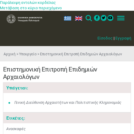
Παράλειψη εντολών κορδέλας
Μετάβαση στο κύριο περιεχόμενο
ελ
en
Search
Menu
Είσοδος
|
Εγγραφή
Αρχική
Υπουργείο
Επιστημονική Επιτροπή Επιδημιών Αρχαιολόγων
Επιστημονική Επιτροπή Επιδημιών
Αρχαιολόγων
Υπάγεται:
Γενική Διεύθυνση Αρχαιοτήτων και Πολιτιστικής Κληρονομιάς
Ετικέτες:
Ανασκαφές