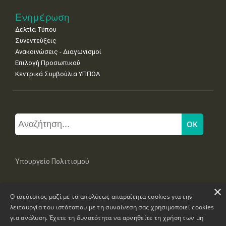
Ενημέρωση
Δελτία Τύπου
Συνεντεύξεις
Ανακοινώσεις - Διαγωνισμοί
Επιλογή Προσωπικού
Κεντρικά Συμβούλια ΥΠΠΟΑ
Υπουργείο Πολιτισμού
×
Μπουμπουλίνας 20-22, 106 82 Αθήνα
Ο ιστότοπος μαζί με τα απολύτως απαραίτητα cookies για την
Τηλ: +30 2131322100, 2131322421
mail: grplk@culture.gr
λειτουργία του ιστότοπου με τη συναίνεση σας χρησιμοποιεί cookies
για ανάλυση. Έχετε τη δυνατότητα να αρνηθείτε τη χρήση των μη