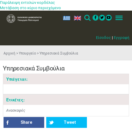
Παράλειψη εντολών κορδέλας
Μετάβαση στο κύριο περιεχόμενο
ελ
en
Search
Menu
Είσοδος
|
Εγγραφή
Αρχική
Υπουργείο
Υπηρεσιακά Συμβούλια
Υπηρεσιακά Συμβούλια
Υπάγεται:
Μαϊ
1
2
•
•
Ετικέτες:
3
4
5
6
7
8
9
•
•
•
•
•
•
•
Ανασκαφές
10
11
12
13
14
15
16
Share
Tweet
•
•
•
•
•
•
•