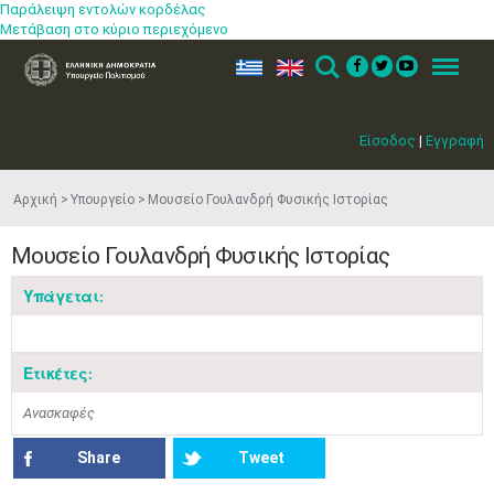
Παράλειψη εντολών κορδέλας
Μετάβαση στο κύριο περιεχόμενο
ελ
en
Search
Menu
Είσοδος
|
Εγγραφή
Αρχική
Υπουργείο
Μουσείο Γουλανδρή Φυσικής Ιστορίας
Μουσείο Γουλανδρή Φυσικής Ιστορίας
Υπάγεται:
Μαϊ
1
2
•
•
Ετικέτες:
3
4
5
6
7
8
9
•
•
•
•
•
•
•
Ανασκαφές
10
11
12
13
14
15
16
Share
Tweet
•
•
•
•
•
•
•