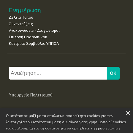
Ενημέρωση
Δελτία Τύπου
Συνεντεύξεις
Ανακοινώσεις - Διαγωνισμοί
Επιλογή Προσωπικού
Κεντρικά Συμβούλια ΥΠΠΟΑ
Υπουργείο Πολιτισμού
×
Μπουμπουλίνας 20-22, 106 82 Αθήνα
Ο ιστότοπος μαζί με τα απολύτως απαραίτητα cookies για την
Τηλ: +30 2131322100, 2131322421
mail: grplk@culture.gr
λειτουργία του ιστότοπου με τη συναίνεση σας χρησιμοποιεί cookies
για ανάλυση. Έχετε τη δυνατότητα να αρνηθείτε τη χρήση των μη