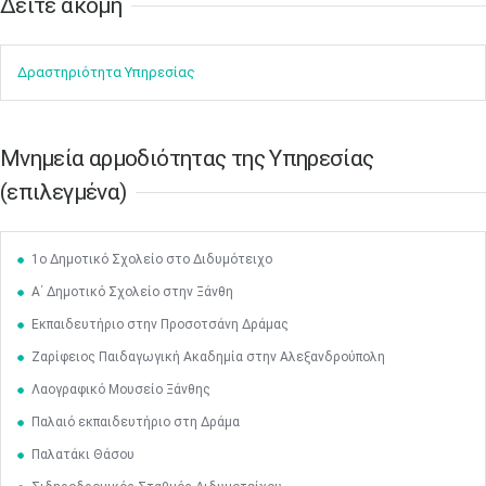
Δείτε ακόμη​​
Δραστηρ​ιότ​​ητα ​Υπηρεσίας
Μαϊ
1
2
Μνημεία αρμοδιότητας της Υπηρεσίας
•
•
(επιλεγμένα)
3
4
5
6
7
8
9
•
•
•
•
•
•
•
1ο Δημοτικό Σχολείο στο Διδυμότειχο
10
11
12
13
14
15
16
•
•
•
•
•
•
•
Α΄ Δημοτικό Σχολείο στην Ξάνθη
Εκπαιδευτήριο στην Προσοτσάνη Δράμας
17
18
19
20
21
22
23
•
•
•
•
•
•
•
•
•
•
•
•
•
Ζαρίφειος Παιδαγωγική Ακαδημία στην Αλεξανδρούπολη
24
25
26
27
28
29
30
Λαογραφικό Μουσείο Ξάνθης
•
•
•
•
•
•
•
Παλαιό εκπαιδευτήριο στη Δράμα
31
Ιουν
1
2
3
4
5
6
Παλατάκι Θάσου
•
•
•
•
•
•
•