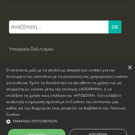
Υπουργείο Πολιτισμού
×
Μπουμπουλίνας 20-22, 106 82 Αθήνα
Ο ιστότοπος μαζί με τα απολύτως απαραίτητα cookies για την
Τηλ: +30 2131322100, 2131322421
mail: grplk@culture.gr
λειτουργία του ιστότοπου με τη συναίνεση σας χρησιμοποιεί cookies
για ανάλυση. Έχετε τη δυνατότητα να αρνηθείτε τη χρήση των μη
απαραίτητων cookies μέσω της επιλογής «ΑΠΟΡΡΙΨΗ», ή να
επιλέξετε τη χρήση τους επιλέγοντας «ΑΠΟΔΟΧΗ». Για να λάβετε
αναλυτική ενημέρωση σχετικά με τα Cookies του ιστότοπου μας
καθώς και την διαχείριση τους μπορείτε να διαβάσετε την
Πολιτική
Πνευματικά Δικαιώματα © 1995-2026 Υπουργείο Πολιτισμού
Cookies
ΕΜΦΆΝΙΣΗ ΛΕΠΤΟΜΕΡΕΙΏΝ
Πληροφορίες Ιστοσελίδας
Δήλωση Προσβασιμότητας
ΑΠΟΔΟΧΉ
ΑΠΌΡΡΙΨΗ