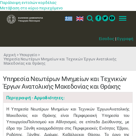
Παράλειψη εντολών κορδέλας
Μετάβαση στο κύριο περιεχόμενο
ελ
en
Search
Menu
Είσοδος
|
Εγγραφή
Αρχική
Υπουργείο
Υπηρεσία Νεωτέρων Μνημείων και Τεχνικών Έργων Ανατολικής
Μακεδονίας και Θράκης
Υπηρεσία Νεωτέρων Μνημείων και Τεχνικών
Έργων Ανατολικής Μακεδονίας και Θράκης
Περιγραφή - Αρμοδιότητες:
Η Υπηρεσία Νεωτέρων Μνημείων και Τεχνικών ΈργωνΑνατολικής
Μακεδονίας και Θράκης είναι Περιφερειακή Υπηρεσία του
ΥπουργείουΠολιτισμού και Αθλητισμού, σε επίπεδο Διεύθυνσης, με
έδρα την Ξάνθη καιαρμοδιότητα στις Περιφερειακές Ενότητες Έβρου,
Ροδόπης, Ξάνθης, Δράμας, Καβάλαςκαι Θάσου. Το έργο της