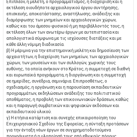
Επιπλέον, η μελέτη, ο προγραμματισμός, η διαχείριση και η
εκτέλεση οιουδήποτε αρχαιολογικού έργου συντήρησης,
επισκευής, αποκατάστασης, αναστήλωσης, ανάδειξης και
διαμόρφωσης των μνημείων και αρχαιολογικών χώρων,
καθώς και του άμεσου φυσικού ή μη περιβάλλοντός τους, η
εκτέλεση όλων των ανωτέρω έργων με αυτεπιστασία και
απολογιστικά σύμφωνα με τις ισχύουσες διατάξεις και με
κάθε άλλη νόμιμη διαδικασία.
β) Η μέριμνα για την επιστημονική μελέτη και δημοσίευση των
αρχαιοτήτων, η διαχείριση των μνημείων, των αρχαιολογικών
χώρων, των μουσείων και των συλλογών, χωρικής τους
ευθύνης, τα οποία ανήκουν στο Κράτος, η συμμετοχή σε διεθνή
και ευρωπαϊκά προγράμματα, η διοργάνωση και η συμμετοχή
σε ημερίδες, συνέδρια, σεμινάρια. Επιπροσθέτως, ο
σχεδιασμός, η οργάνωση και η παρουσίαση εκπαιδευτικών
προγραμμάτων, εκδηλώσεων ανάδειξης του πολιτιστικού
αποθέματος, η προβολή των επικοινωνιακών δράσεων, καθώς
και η παραγωγή συμβατικών και ψηφιακών εκδόσεων και
εκπαιδευτικού υλικού.
γ) Η ετήσια κατάρτιση και συνεχής επικαιροποίηση του
Επιχειρησιακού Σχεδίου της Εφορείας, η σύνταξη προτάσεων
για την ένταξη νέων έργων σε συγχρηματοδοτούμενα
προγράμματα ή η υλοποίησή τους από εθνικούς πόρους,