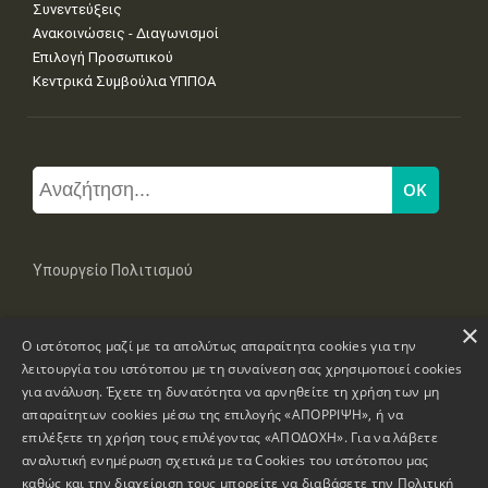
Συνεντεύξεις
Ανακοινώσεις - Διαγωνισμοί
Επιλογή Προσωπικού
Κεντρικά Συμβούλια ΥΠΠΟΑ
Υπουργείο Πολιτισμού
×
Μπουμπουλίνας 20-22, 106 82 Αθήνα
Ο ιστότοπος μαζί με τα απολύτως απαραίτητα cookies για την
Τηλ: +30 2131322100, 2131322421
mail: grplk@culture.gr
λειτουργία του ιστότοπου με τη συναίνεση σας χρησιμοποιεί cookies
για ανάλυση. Έχετε τη δυνατότητα να αρνηθείτε τη χρήση των μη
απαραίτητων cookies μέσω της επιλογής «ΑΠΟΡΡΙΨΗ», ή να
επιλέξετε τη χρήση τους επιλέγοντας «ΑΠΟΔΟΧΗ». Για να λάβετε
αναλυτική ενημέρωση σχετικά με τα Cookies του ιστότοπου μας
καθώς και την διαχείριση τους μπορείτε να διαβάσετε την
Πολιτική