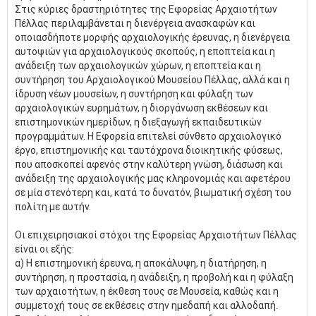
Στις κύριες δραστηριότητες της Εφορείας Αρχαιοτήτων
Πέλλας περιλαμβάνεται η διενέργεια ανασκαφών και
οποιασδήποτε μορφής αρχαιολογικής έρευνας, η διενέργεια
αυτοψιών για αρχαιολογικούς σκοπούς, η εποπτεία και η
ανάδειξη των αρχαιολογικών χώρων, η εποπτεία και η
συντήρηση του Αρχαιολογικού Μουσείου Πέλλας, αλλά και η
ίδρυση νέων μουσείων, η συντήρηση και φύλαξη των
αρχαιολογικών ευρημάτων, η διοργάνωση εκθέσεων και
επιστημονικών ημερίδων, η διεξαγωγή εκπαιδευτικών
προγραμμάτων. Η Εφορεία επιτελεί σύνθετο αρχαιολογικό
έργο, επιστημονικής και ταυτόχρονα διοικητικής φύσεως,
που αποσκοπεί αφενός στην καλύτερη γνώση, διάσωση και
ανάδειξη της αρχαιολογικής μας κληρονομιάς και αφετέρου
σε μία στενότερη και, κατά το δυνατόν, βιωματική σχέση του
πολίτη με αυτήν.
Οι επιχειρησιακοί στόχοι της Εφορείας Αρχαιοτήτων Πέλλας
είναι οι εξής:
α) Η επιστημονική έρευνα, η αποκάλυψη, η διατήρηση, η
συντήρηση, η προστασία, η ανάδειξη, η προβολή και η φύλαξη
των αρχαιοτήτων, η έκθεση τους σε Μουσεία, καθώς και η
συμμετοχή τους σε εκθέσεις στην ημεδαπή και αλλοδαπή.