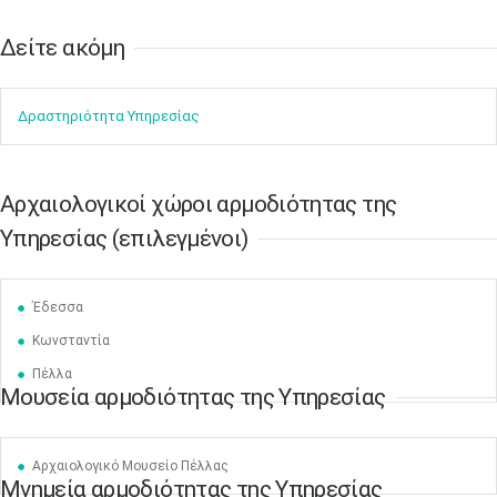
Δείτε ακόμη​​
Δραστηρ​ιότ​​ητα ​Υπηρεσίας
Aρχαιολογικοί χώροι αρμοδιότητας της
Υπηρεσίας (επιλεγμένοι)
Μαϊ
1
2
•
•
3
4
5
6
7
8
9
Έδεσσα
•
•
•
•
•
•
•
Κωνσταντία
10
11
12
13
14
15
16
Πέλλα
•
•
•
•
•
•
•
Μουσεία αρμοδιότητας της Υπηρεσίας
17
18
19
20
21
22
23
•
•
•
•
•
•
•
•
•
•
•
•
•
Αρχαιολογικό Μουσείο Πέλλας
Μνημεία αρμοδιότητας της Υπηρεσίας
24
25
26
27
28
29
30