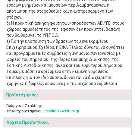
εσόδων μνημείων και μουσείων περιλαμβανομένων, η
αποτίμηση της στοχοθεσίας και η αναπροσαρμογή των
στόχων.
δ) Η πρακτική άσκηση φοιτητών/σπουδαστών ΑΕΙ/ΤΕΙ στους
χώρους αρμοδιότητάς της, εφόσον δεν προκύπτει δαπάνη
που θα βαρύνει το ΥΠ.ΠΟ.Α.
ε) Για την υλοποίηση των δράσεων του εγκεκριμένου
Επιχειρησιακού Σχεδίου, η ΕΦΑ Πέλλας δύναται να συνάπτει
και προγραμματικές συμβάσεις ή μνημόνια συνεργασίας με
φορείς του Δημοσίου, της Περιφερειακής Διοίκησης, της
Τοπικής Αυτοδιοίκησης, αλλά και του ευρύτερου Δημοσίου
Τομέα με βάση τα οριζόμενα στην κείμενη νομοθεσία.
Επιπλέον, για τον ίδιο σκοπό, δύνανται να διαχειριστεί
χορηγίες ή δωρεές, σύμφωνα με την ισχύουσα νομοθεσία.
Προϊστάμενος:
Γεώργιος Σταλίδης
email προϊσταμένου:
gstalidis@culture.gr
Αρχείο Προσωπικού: