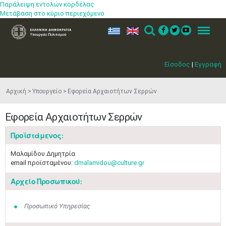
Παράλειψη εντολών κορδέλας
Μετάβαση στο κύριο περιεχόμενο
ελ
en
Search
Menu
Είσοδος
|
Εγγραφή
Αρχική
Υπουργείο
Εφορεία Αρχαιοτήτων Σερρών
Εφορεία Αρχαιοτήτων Σερρών
Προϊστάμενος:
Μαλαμίδου Δημητρία
email προϊσταμένου:
dmalamidou@culture.gr
Αρχείο Προσωπικού:
Προσωπικό Υπηρεσίας