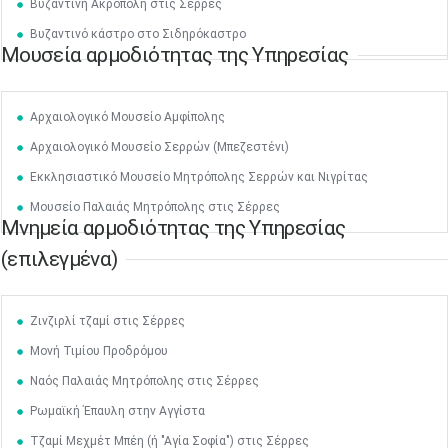
Βυζαντινή Ακρόπολη στις Σέρρες
Βυζαντινό κάστρο στο Σιδηρόκαστρο
Μουσεία αρμοδιότητας της Υπηρεσίας
Αρχαιολογικό Μουσείο Αμφίπολης
Μαϊ
1
2
•
•
Αρχαιολογικό Μουσείο Σερρών (Μπεζεστένι)
Εκκλησιαστικό Μουσείο Μητρόπολης Σερρών και Νιγρίτας
3
4
5
6
7
8
9
•
•
•
•
•
•
•
Μουσείο Παλαιάς Μητρόπολης στις Σέρρες
Μνημεία αρμοδιότητας της Υπηρεσίας
10
11
12
13
14
15
16
•
•
•
•
•
•
•
(επιλεγμένα)
17
18
19
20
21
22
23
•
•
•
•
•
•
•
•
•
•
•
•
•
Ζινζιρλί τζαμί στις Σέρρες
24
25
26
27
28
29
30
Μονή Τιμίου Προδρόμου
•
•
•
•
•
•
•
Ναός Παλαιάς Μητρόπολης στις Σέρρες
31
Ιουν
1
2
3
4
5
6
Ρωμαϊκή Έπαυλη στην Αγγίστα
•
•
•
•
•
•
•
Τζαμί Μεχμέτ Μπέη (ή "Αγία Σοφία") στις Σέρρες