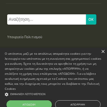
Υπουργείο Πολιτισμού
×
Μπουμπουλίνας 20-22, 106 82 Αθήνα
Ο ιστότοπος μαζί με τα απολύτως απαραίτητα cookies για την
Τηλ: +30 2131322100, 2131322421
mail: grplk@culture.gr
λειτουργία του ιστότοπου με τη συναίνεση σας χρησιμοποιεί cookies
για ανάλυση. Έχετε τη δυνατότητα να αρνηθείτε τη χρήση των μη
απαραίτητων cookies μέσω της επιλογής «ΑΠΟΡΡΙΨΗ», ή να
επιλέξετε τη χρήση τους επιλέγοντας «ΑΠΟΔΟΧΗ». Για να λάβετε
αναλυτική ενημέρωση σχετικά με τα Cookies του ιστότοπου μας
καθώς και την διαχείριση τους μπορείτε να διαβάσετε την
Πολιτική
Πνευματικά Δικαιώματα © 1995-2026 Υπουργείο Πολιτισμού
Cookies
ΕΜΦΆΝΙΣΗ ΛΕΠΤΟΜΕΡΕΙΏΝ
Πληροφορίες Ιστοσελίδας
Δήλωση Προσβασιμότητας
ΑΠΟΔΟΧΉ
ΑΠΌΡΡΙΨΗ