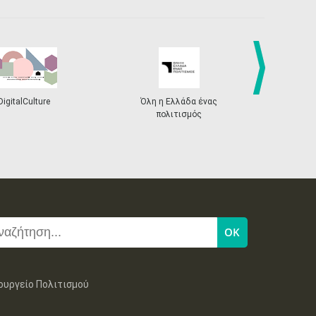
next
DigitalCulture
Όλη η Ελλάδα ένας
Πρόγραμμα Δι
πολιτισμός
ουργείο Πολιτισμού