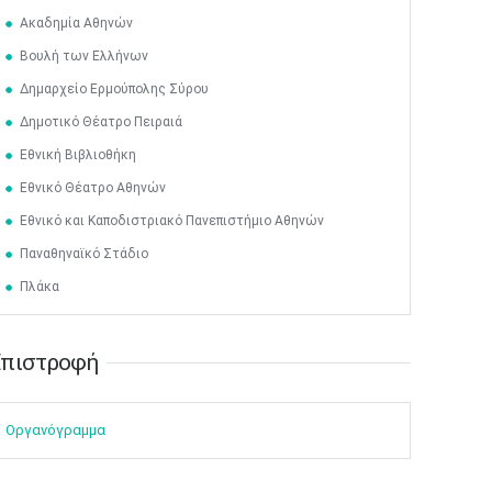
3
4
5
6
7
8
9
•
•
•
•
•
•
•
Ακαδημία Αθηνών
Βουλή των Ελλήνων
10
11
12
13
14
15
16
•
•
•
•
•
•
•
Δημαρχείο Ερμούπολης Σύρου
17
18
19
20
21
22
23
Δημοτικό Θέατρο Πειραιά
•
•
•
•
•
•
•
•
•
•
•
•
•
Εθνική Βιβλιοθήκη
24
25
26
27
28
29
30
Εθνικό Θέατρο Αθηνών
•
•
•
•
•
•
•
Εθνικό και Καποδιστριακό Πανεπιστήμιο Αθηνών
31
Ιουν
1
2
3
4
5
6
Παναθηναϊκό Στάδιο
•
•
•
•
•
•
•
Πλάκα
7
8
9
10
11
12
13
•
•
•
•
•
•
•
πιστροφή​​
14
15
16
17
18
19
20
•
•
•
•
•
•
•
21
22
23
24
25
26
27
Οργανόγραμμα
•
•
•
•
•
•
•