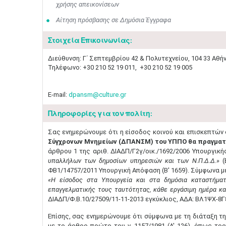
χρήσης απεικονίσεων
Αίτηση πρόσβασης σε Δημόσια Έγγραφα
Στοιχεία Επικοινωνίας:
Διεύθυνση: Γ΄ Σεπτεμβρίου 42 & Πολυτεχνείου, 104 33 Αθή
Τηλέφωνο: +30 210 52 19 011, +30 210 52 19 005
E-mail:
dpansm@culture.gr
Πληροφορίες για τον πολίτη:
Σας ενημερώνουμε ότι η είσοδος κοινού και επισκεπτών
Σύγχρονων Μνημείων (ΔΠΑΝΣΜ) του ΥΠΠΟ θα πραγματοπ
άρθρου 1 της αριθ. ΔΙΑΔΠ/Γ2γ/οικ./1692/2006 Υπουργι
υπαλλήλων των δημοσίων υπηρεσιών και των Ν.Π.Δ.Δ.»
(
ΦΒ1/14757/2011 Υπουργική Απόφαση (Β' 1659). Σύμφωνα με
«Η είσοδος στα Υπουργεία και στα δημόσια καταστήματ
επαγγελματικής τους ταυτότητας, κάθε εργάσιμη ημέρα κα
ΔΙΑΔΠ/Φ.Β.10/27509/11-11-2013 εγκύκλιος, ΑΔΑ: ΒΛ1ΨΧ-8Γ8
Επίσης, σας ενημερώνουμε ότι σύμφωνα με τη διάταξη τ
με το άρθρο πρώτο του ν. 1157/1981 (Α' 126), όπως τρ