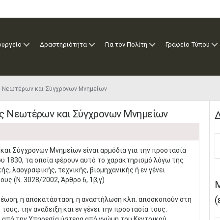
ουργείο
Δραστηριότητα
Για τον Πολίτη
Γραφείο Τύπου
ς Νεωτέρων και Σύγχρονων Μνημείων
ς Νεωτέρων και Σύγχρονων Μνημείων
Δ
αι Σύγχρονων Μνημείων είναι αρμόδια για την προστασία
υ 1830, τα οποία φέρουν αυτό το χαρακτηρισμό λόγω της
ής, λαογραφικής, τεχνικής, βιομηχανικής ή εν γένει
υς (Ν. 3028/2002, Άρθρο 6, 1β,γ)
Μ
(
τερέωση, η αποκατάσταση, η αναστήλωση κλπ. αποσκοπούν στη
ους, την ανάδειξη και εν γένει την προστασία τους.
ι από την Υπηρεσία ύστερα από γνώμη του Κεντρικού