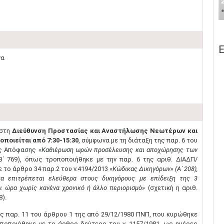
Ε
να
 στη
Διεύθυνση Προστασίας και Αναστήλωσης Νεωτέρων και
οιείται από 7:30-15:30
, σύμφωνα με τη διάταξη της παρ. 6 του
κής Απόφασης
«Καθιέρωση ωρών προσέλευσης και αποχώρησης των
B΄ 769), όπως τροποποιήθηκε με την παρ. 6 της αριθ. ΔΙΑΔΠ/
 το άρθρο 34 παρ.2 του ν.4194/2013
«Κώδικας Δικηγόρων» (Α΄ 208),
α επιτρέπεται ελεύθερα στους δικηγόρους με επίδειξη της 3
ι ώρα χωρίς κανένα χρονικό ή άλλο περιορισμό»
(σχετική η αριθ.
).
ης παρ. 11 του άρθρου 1 της από 29/12/1980 ΠΝΠ, που κυρώθηκε
οποποιήθηκε με το άρθρο δεύτερο του ν. 1157/1981, ως ημέρες