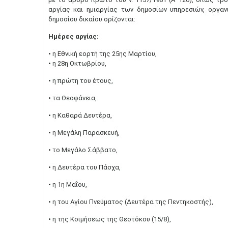
αργίας και ημιαργίας των δημοσίων υπηρεσιών, οργα
δημοσίου δικαίου ορίζονται:
Ημέρες αργίας:
• η Εθνική εορτή της 25ης Μαρτίου,
• η 28η Οκτωβρίου,
• η πρώτη του έτους,
• τα Θεοφάνεια,
• η Καθαρά Δευτέρα,
• η Μεγάλη Παρασκευή,
• το Μεγάλο Σάββατο,
• η Δευτέρα του Πάσχα,
• η 1η Μαΐου,
• η του Αγίου Πνεύματος (Δευτέρα της Πεντηκοστής),
• η της Κοιμήσεως της Θεοτόκου (15/8),