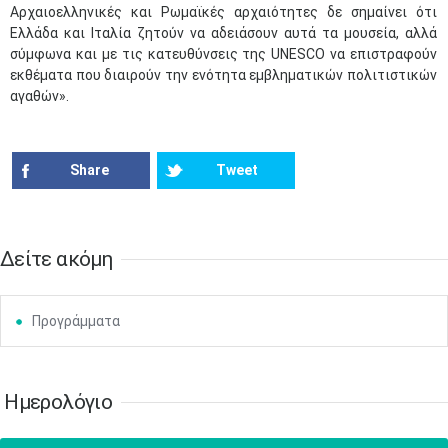
Αρχαιοελληνικές και Ρωμαϊκές αρχαιότητες δε σημαίνει ότι
17
18
19
20
21
22
23
Ελλάδα και Ιταλία ζητούν να αδειάσουν αυτά τα μουσεία, αλλά
•
•
•
•
•
•
•
•
•
•
•
•
•
σύμφωνα και με τις κατευθύνσεις της UNESCO να επιστραφούν
εκθέματα που διαιρούν την ενότητα εμβληματικών πολιτιστικών
24
25
26
27
28
29
30
•
•
•
•
•
•
•
αγαθών».
31
Ιουν
1
2
3
4
5
6
•
•
•
•
•
•
•
Share
Tweet
7
8
9
10
11
12
13
•
•
•
•
•
•
•
14
15
16
17
18
19
20
Δείτε ακόμη
•
•
•
•
•
•
•
21
22
23
24
25
26
27
•
•
•
•
•
•
•
Προγρ​άμματα
28
29
30
Ιουλ
1
2
3
4
•
•
•
•
•
•
•
•
•
•
Ημερολόγιο
5
6
7
8
9
10
11
•
•
•
•
•
•
•
•
•
•
•
•
•
•