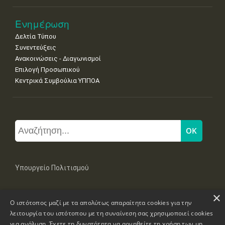
Ενημέρωση
Δελτία Τύπου
Συνεντεύξεις
Ανακοινώσεις - Διαγωνισμοί
Επιλογή Προσωπικού
Κεντρικά Συμβούλια ΥΠΠΟΑ
Υπουργείο Πολιτισμού
×
Μπουμπουλίνας 20-22, 106 82 Αθήνα
Ο ιστότοπος μαζί με τα απολύτως απαραίτητα cookies για την
Τηλ: +30 2131322100, 2131322421
mail: grplk@culture.gr
λειτουργία του ιστότοπου με τη συναίνεση σας χρησιμοποιεί cookies
για ανάλυση. Έχετε τη δυνατότητα να αρνηθείτε τη χρήση των μη