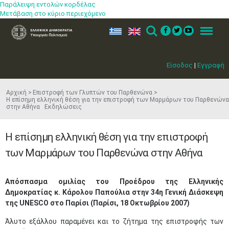
Παράλειψη εντολών κορδέλας
Μετάβαση στο κύριο περιεχόμενο
ελ
en
Search
Menu
Είσοδος
|
Εγγραφή
Αρχική
Επιστροφή των Γλυπτών του Παρθενώνα
Η επίσημη ελληνική θέση για την επιστροφή των Μαρμάρων του Παρθενώνα
στην Αθήνα Εκδηλώσεις
Η επίσημη ελληνική θέση για την επιστροφή
των Μαρμάρων του Παρθενώνα στην Αθήνα
​​​Απόσπασμα ομιλίας του Προέδρου της Ελληνικής
Δημοκρατίας κ. Κάρολου Παπούλια στην 34η Γενική Διάσκεψη
της UNESCO στο Παρίσι (Παρίσι, 18 Οκτωβρίου 2007)
Άλυτο εξάλλου παραμένει και το ζήτημα της επιστροφής των