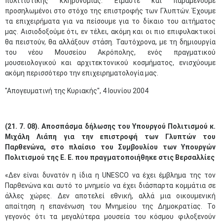
πολιτιστικής κληρονομιάς. Είμαστε και παραμένουμε
προσηλωμένοι στο στόχο της επιστροφής των Γλυπτών. Έχουμε
τα επιχειρήματα για να πείσουμε για το δίκαιο του αιτήματος
μας. Αισιοδοξούμε ότι, εν τέλει, ακόμη και οι πιο επιφυλακτικοί
θα πειστούν, θα αλλάξουν στάση. Ταυτόχρονα, με τη δημιουργία
του νέου Μουσείου Ακρόπολης, ενός πραγματικού
μουσειολογικού και αρχιτεκτονικού κοσμήματος, ενισχύουμε
ακόμη περισσότερο την επιχειρηματολογία μας.
"Απογευματινή της Κυριακής", 4 Ιουνίου 2004
(21. 7. 08). Αποσπάσμα δήλωσης του Υπουργού Πολιτισμού κ.
Μιχάλη Λιάπη για την επιστροφή των Γλυπτών του
Παρθενώνα, στο πλαίσιο του Συμβουλίου των Υπουργών
Μαϊ
1
2
•
•
Πολιτισμού της Ε. Ε. που πραγματοποιήθηκε στις Βερσαλλίες
«Δεν είναι δυνατόν η ίδια η UNESCO να έχει έμβλημα της τον
3
4
5
6
7
8
9
•
•
•
•
•
•
•
Παρθενώνα και αυτό το μνημείο να έχει διάσπαρτα κομμάτια σε
άλλες χώρες. Δεν αποτελεί εθνική, αλλά μια οικουμενική
10
11
12
13
14
15
16
απαίτηση η επανένωση του Μνημείου της Δημοκρατίας. Το
•
•
•
•
•
•
•
γεγονός ότι τα μεγαλύτερα μουσεία του κόσμου φιλοξενούν