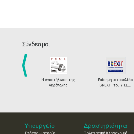
Σύνδεσμοι
prev
Η Αναστήλωση της
Επίσημη ιστοσελίδα
Ακρόπολης
BREXIT του ΥΠ.ΕΞ.
Υπουργείο
Δραστηριότητα
Στόχος - Ιστορία
Πολιτιστική Κληρονομιά