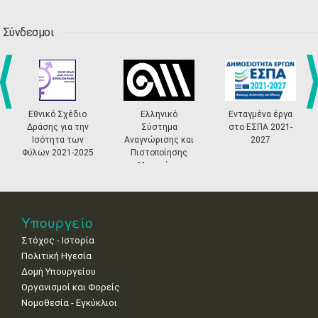
13
14
15
16
17
18
19
•
•
•
•
•
•
•
•
•
Σύνδεσμοι
20
21
22
23
24
25
26
•
•
•
•
•
•
•
27
28
29
30
Οκτ
1
2
3
•
•
•
•
•
•
•
Εθνικό Σχέδιο
Ελληνικό
Ενταγμένα έργα
prev
ne
Δράσης για την
Σύστημα
στο ΕΣΠΑ 2021-
4
5
6
7
8
9
10
Ισότητα των
Αναγνώρισης και
2027
•
•
•
•
•
•
•
Φύλων 2021-2025
Πιστοποίησης
Μουσείων
11
12
13
14
15
16
17
•
•
•
•
•
•
•
18
19
20
21
22
23
24
Υπουργείο
•
•
•
•
•
•
•
Στόχος - Ιστορία
Πολιτική Ηγεσία
25
26
27
28
29
30
31
•
•
•
•
•
•
•
Δομή Υπουργείου
Οργανισμοί και Φορείς
Νοε
1
2
3
4
5
6
7
Νομοθεσία - Εγκύκλιοι
•
•
•
•
•
•
•