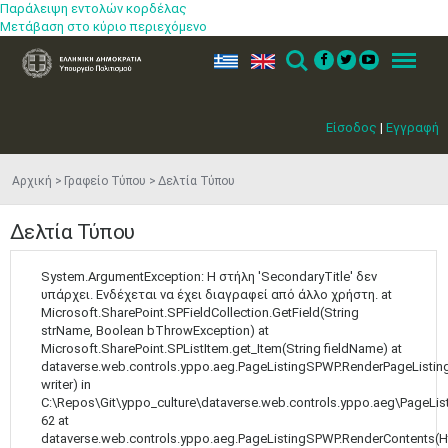
Παράλειψη εντολών κορδέλας
Μετάβαση στο κύριο περιεχόμενο
ελ
en
Search
Menu
Είσοδος
|
Εγγραφή
Αρχική
Γραφείο Τύπου
Δελτία Τύπου
Δελτία Τύπου
System.ArgumentException: Η στήλη 'SecondaryTitle' δεν
υπάρχει. Ενδέχεται να έχει διαγραφεί από άλλο χρήστη. at
Microsoft.SharePoint.SPFieldCollection.GetField(String
strName, Boolean bThrowException) at
Microsoft.SharePoint.SPListItem.get_Item(String fieldName) at
dataverse.web.controls.yppo.aeg.PageListingSPWP.RenderPageListing
writer) in
C:\Repos\Git\yppo_culture\dataverse.web.controls.yppo.aeg\PageLis
62 at
dataverse.web.controls.yppo.aeg.PageListingSPWP.RenderContents(H