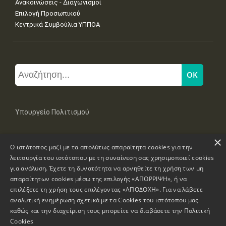
Ανακοινώσεις - Διαγωνισμοί
Επιλογή Προσωπικού
Κεντρικά Συμβούλια ΥΠΠΟΑ
Υπουργείο Πολιτισμού
×
Μπουμπουλίνας 20-22, 106 82 Αθήνα
Ο ιστότοπος μαζί με τα απολύτως απαραίτητα cookies για την
Τηλ: +30 2131322100, 2131322421
mail: grplk@culture.gr
λειτουργία του ιστότοπου με τη συναίνεση σας χρησιμοποιεί cookies
για ανάλυση. Έχετε τη δυνατότητα να αρνηθείτε τη χρήση των μη
απαραίτητων cookies μέσω της επιλογής «ΑΠΟΡΡΙΨΗ», ή να
επιλέξετε τη χρήση τους επιλέγοντας «ΑΠΟΔΟΧΗ». Για να λάβετε
αναλυτική ενημέρωση σχετικά με τα Cookies του ιστότοπου μας
καθώς και την διαχείριση τους μπορείτε να διαβάσετε την
Πολιτική
Πνευματικά Δικαιώματα © 1995-2026 Υπουργείο Πολιτισμού
Cookies