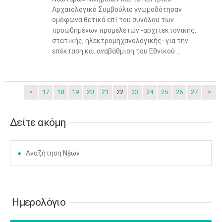
Αρχαιολογικό Συμβούλιο γνωμοδότησαν
ομόφωνα θετικά επί του συνόλου των
προωθημένων προμελετών -αρχιτεκτονικής,
στατικής, ηλεκτρομηχανολογικής- για την
Ιουν
1
2
3
4
5
6
•
•
•
•
•
•
επέκταση και αναβάθμιση του Εθνικού ...
7
8
9
10
11
12
13
•
•
•
•
•
•
•
<
17
18
19
20
21
22
23
24
25
26
27
>
14
15
16
17
18
19
20
•
•
•
•
•
•
•
Δείτε ακόμη
21
22
23
24
25
26
27
•
•
•
•
•
•
•
28
29
30
Ιουλ
1
2
3
4
Αναζήτηση Νέων
•
•
•
•
•
•
•
•
•
•
5
6
7
8
9
10
11
•
•
•
•
•
•
•
•
•
•
•
•
•
•
Ημερολόγιο
12
13
14
15
16
17
18
•
•
•
•
•
•
•
•
•
•
•
•
•
•