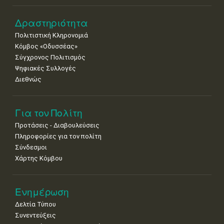
8
9
10
11
12
13
14
Δραστηριότητα
•
•
•
•
•
•
•
Πολιτιστική Κληρονομιά
15
16
17
18
19
20
21
Κόμβος «Οδυσσέας»
•
•
•
•
•
•
•
Σύγχρονος Πολιτισμός
Ψηφιακές Συλλογές
22
23
24
25
26
27
28
•
•
•
•
•
•
•
Διεθνώς
29
30
•
•
Για τον Πολίτη
Προτάσεις - Διαβουλεύσεις
Πληροφορίες για τον πολίτη
Σύνδεσμοι
Χάρτης Κόμβου
Ενημέρωση
Δελτία Τύπου
Συνεντεύξεις