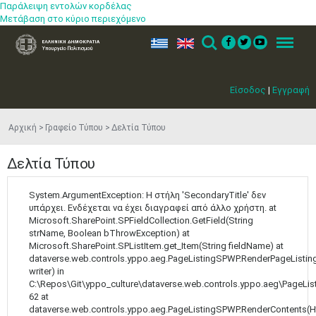
Παράλειψη εντολών κορδέλας
Μετάβαση στο κύριο περιεχόμενο
ελ
en
Search
Menu
Είσοδος
|
Εγγραφή
Αρχική
Γραφείο Τύπου
Δελτία Τύπου
Δελτία Τύπου
System.ArgumentException: Η στήλη 'SecondaryTitle' δεν
υπάρχει. Ενδέχεται να έχει διαγραφεί από άλλο χρήστη. at
Microsoft.SharePoint.SPFieldCollection.GetField(String
strName, Boolean bThrowException) at
Microsoft.SharePoint.SPListItem.get_Item(String fieldName) at
dataverse.web.controls.yppo.aeg.PageListingSPWP.RenderPageListing
writer) in
C:\Repos\Git\yppo_culture\dataverse.web.controls.yppo.aeg\PageLis
62 at
dataverse.web.controls.yppo.aeg.PageListingSPWP.RenderContents(H