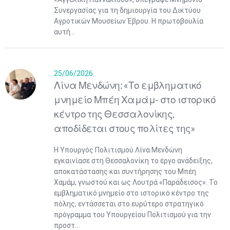
Συνεργασίας για τη δημιουργία του Δικτύου
Αγροτικών Μουσείων Έβρου. Η πρωτοβουλία
αυτή...
25/06/2026
Λίνα Μενδώνη: «Το εμβληματικό
μνημείο Μπέη Χαμάμ- στο ιστορικό
κέντρο της Θεσσαλονίκης,
αποδίδεται στους πολίτες της»
Η Υπουργός Πολιτισμού Λίνα Μενδώνη
εγκαινίασε στη Θεσσαλονίκη το έργο ανάδειξης,
αποκατάστασης και συντήρησης του Μπέη
Χαμάμ, γνωστού και ως Λουτρά «Παράδεισος». Το
εμβληματικό μνημείο στο ιστορικό κέντρο της
πόλης, εντάσσεται στο ευρύτερο στρατηγικό
πρόγραμμα του Υπουργείου Πολιτισμού για την
Ιουν
1
2
3
4
5
6
•
•
•
•
•
•
προστ...