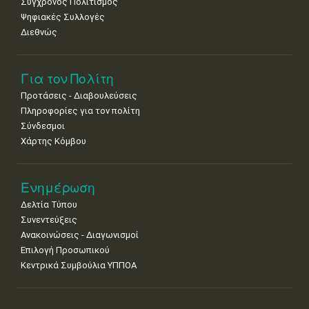
Σύγχρονος Πολιτισμός
Ψηφιακές Συλλογές
22
23
24
25
26
27
28
•
•
•
•
•
•
•
Διεθνώς
29
30
•
•
Για τον Πολίτη
Προτάσεις - Διαβουλεύσεις
Πληροφορίες για τον πολίτη
Σύνδεσμοι
Χάρτης Κόμβου
Ενημέρωση
Δελτία Τύπου
Συνεντεύξεις
Ανακοινώσεις - Διαγωνισμοί
Επιλογή Προσωπικού
Κεντρικά Συμβούλια ΥΠΠΟΑ